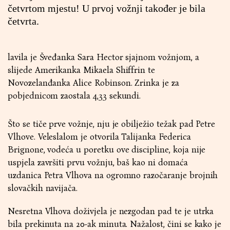
četvrtom mjestu! U prvoj vožnji također je bila
četvrta.
lavila je Šveđanka Sara Hector sjajnom vožnjom, a
slijede Amerikanka Mikaela Shiffrin te
Novozelanđanka Alice Robinson. Zrinka je za
pobjednicom zaostala 4,33 sekundi.
Što se tiče prve vožnje, nju je obilježio težak pad Petre
Vlhove. Veleslalom je otvorila Talijanka Federica
Brignone, vodeća u poretku ove discipline, koja nije
uspjela završiti prvu vožnju, baš kao ni domaća
uzdanica Petra Vlhova na ogromno razočaranje brojnih
slovačkih navijača.
Nesretna Vlhova doživjela je nezgodan pad te je utrka
bila prekinuta na 20-ak minuta. Nažalost, čini se kako je