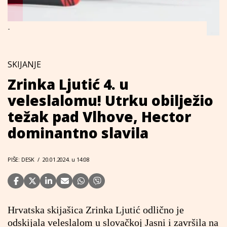
-
SKIJANJE
Zrinka Ljutić 4. u
veleslalomu! Utrku obilježio
težak pad Vlhove, Hector
dominantno slavila
PIŠE: DESK
/
20.01.2024. u 14:08
Hrvatska skijašica Zrinka Ljutić odlično je
odskijala veleslalom u slovačkoj Jasni i završila na