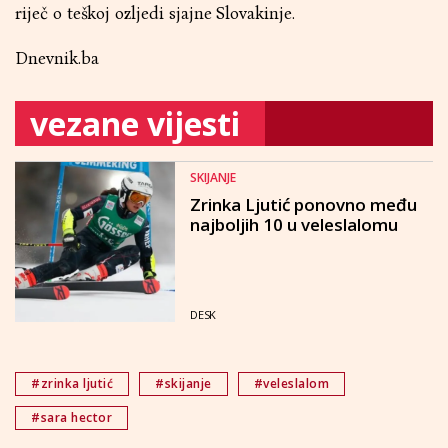
riječ o teškoj ozljedi sjajne Slovakinje.
Dnevnik.ba
vezane vijesti
SKIJANJE
Zrinka Ljutić ponovno među
najboljih 10 u veleslalomu
DESK
#zrinka ljutić
#skijanje
#veleslalom
#sara hector