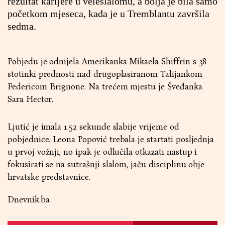
rezultat karijere u veleslalomu, a bolja je bila samo
početkom mjeseca, kada je u Tremblantu završila
sedma.
Pobjedu je odnijela Amerikanka Mikaela Shiffrin s 38
stotinki prednosti nad drugoplasiranom Talijankom
Federicom Brignone. Na trećem mjestu je Šveđanka
Sara Hector.
Ljutić je imala 1.52 sekunde slabije vrijeme od
pobjednice. Leona Popović trebala je startati posljednja
u prvoj vožnji, no ipak je odlučila otkazati nastup i
fokusirati se na sutrašnji slalom, jaču disciplinu obje
hrvatske predstavnice.
Dnevnik.ba