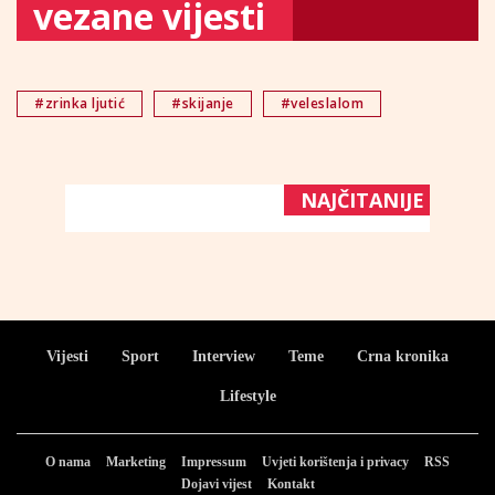
vezane vijesti
#zrinka ljutić
#skijanje
#veleslalom
NAJČITANIJE
Vijesti
Sport
Interview
Teme
Crna kronika
Lifestyle
O nama
Marketing
Impressum
Uvjeti korištenja i privacy
RSS
Dojavi vijest
Kontakt