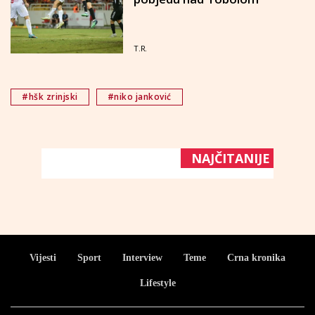
T.R.
#hšk zrinjski
#niko janković
NAJČITANIJE
Vijesti
Sport
Interview
Teme
Crna kronika
Lifestyle