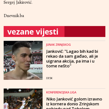
Sergej Jakirović.
Dnevnik.ba
vezane vijesti
JUNAK ZRINJSKOG
Janković: "Lagao bih kad bi
rekao da sam gađao, ali je
uigrana akcija, pa ima i u
tome nešto"
DESK
KONFERENCIJSKA LIGA
Niko Janković golom izravno
iz kornera donio Zrinjskom
pobjedu nad Tobolom