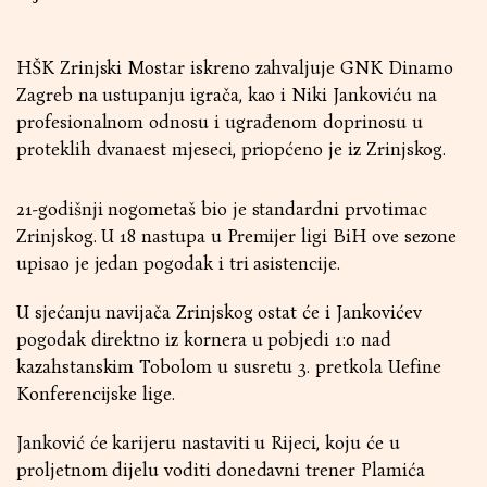
HŠK Zrinjski Mostar iskreno zahvaljuje GNK Dinamo
Zagreb na ustupanju igrača, kao i Niki Jankoviću na
profesionalnom odnosu i ugrađenom doprinosu u
proteklih dvanaest mjeseci, priopćeno je iz Zrinjskog.
21-godišnji nogometaš bio je standardni prvotimac
Zrinjskog. U 18 nastupa u Premijer ligi BiH ove sezone
upisao je jedan pogodak i tri asistencije.
U sjećanju navijača Zrinjskog ostat će i Jankovićev
pogodak direktno iz kornera u pobjedi 1:0 nad
kazahstanskim Tobolom u susretu 3. pretkola Uefine
Konferencijske lige.
Janković će karijeru nastaviti u Rijeci, koju će u
proljetnom dijelu voditi donedavni trener Plamića