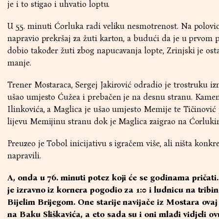
je i to stigao i uhvatio loptu.
U 55. minuti Ćorluka radi veliku nesmotrenost. Na polovic
napravio prekršaj za žuti karton, a budući da je u prvom
dobio također žuti zbog napucavanja lopte, Zrinjski je ost
manje.
Trener Mostaraca, Sergej Jakirović odradio je trostruku iz
ušao umjesto Ćužea i prebačen je na desnu stranu. Kamen
Ilinkovića, a Maglica je ušao umjesto Memije te Tičinović
lijevu Memijinu stranu dok je Maglica zaigrao na Ćorlukino
Preuzeo je Tobol inicijativu s igračem više, ali ništa konkr
napravili.
A, onda u 76. minuti potez koji će se godinama pričati
je izravno iz kornera pogodio za 1:0 i ludnicu na trib
Bijelim Brijegom. One starije navijače iz Mostara ovaj 
na Baku Sliškavića, a eto sada su i oni mlađi vidjeli ov