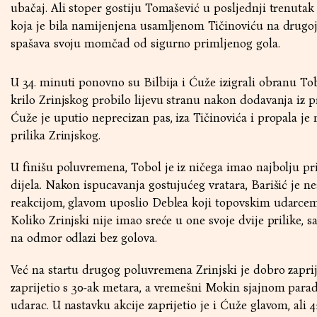
ubačaj. Ali stoper gostiju Tomašević u posljednji trenutak
koja je bila namijenjena usamljenom Tičinoviću na drugoj 
spašava svoju momčad od sigurno primljenog gola.
U 34. minuti ponovno su Bilbija i Ćuže izigrali obranu Tob
krilo Zrinjskog probilo lijevu stranu nakon dodavanja iz pr
Ćuže je uputio neprecizan pas, iza Tičinovića i propala je 
prilika Zrinjskog.
U finišu poluvremena, Tobol je iz ničega imao najbolju pr
dijela. Nakon ispucavanja gostujućeg vratara, Barišić je 
reakcijom, glavom uposlio Deblea koji topovskim udarcem
Koliko Zrinjski nije imao sreće u one svoje dvije prilike, s
na odmor odlazi bez golova.
Već na startu drugog poluvremena Zrinjski je dobro zaprije
zaprijetio s 30-ak metara, a vremešni Mokin sjajnom para
udarac. U nastavku akcije zaprijetio je i Ćuže glavom, ali 