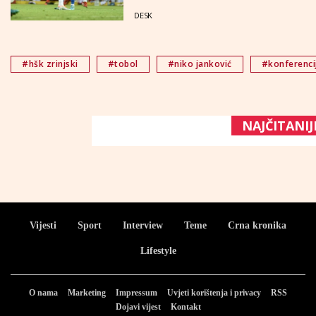
DESK
#hšk zrinjski
#tobol
#niko janković
#konferencij
NAJČITANIJ
Vijesti
Sport
Interview
Teme
Crna kronika
Lifestyle
O nama
Marketing
Impressum
Uvjeti korištenja i privacy
RSS
Dojavi vijest
Kontakt