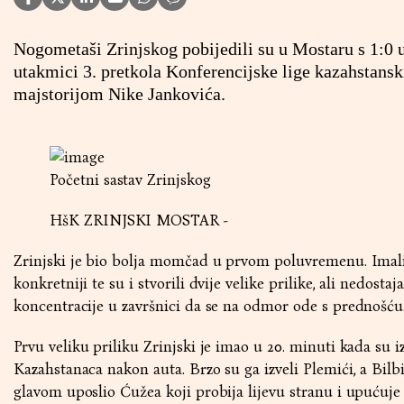
Nogometaši Zrinjskog pobijedili su u Mostaru s 1:0 
utakmici 3. pretkola Konferencijske lige kazahstansk
majstorijom Nike Jankovića.
Početni sastav Zrinjskog
HšK ZRINJSKI MOSTAR -
Zrinjski je bio bolja momčad u prvom poluvremenu. Imali 
konkretniji te su i stvorili dvije velike prilike, ali nedostaja
koncentracije u završnici da se na odmor ode s prednošću
Prvu veliku priliku Zrinjski je imao u 20. minuti kada su i
Kazahstanaca nakon auta. Brzo su ga izveli Plemići, a Bilbi
glavom uposlio Ćužea koji probija lijevu stranu i upućuje