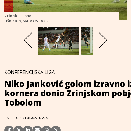
Zrinjski - Tobol
HšK ZRINJSKI MOSTAR -
KONFERENCIJSKA LIGA
Niko Janković golom izravno i
kornera donio Zrinjskom pob
Tobolom
PIŠE: T.R.
/
04.08.2022. u 22:59