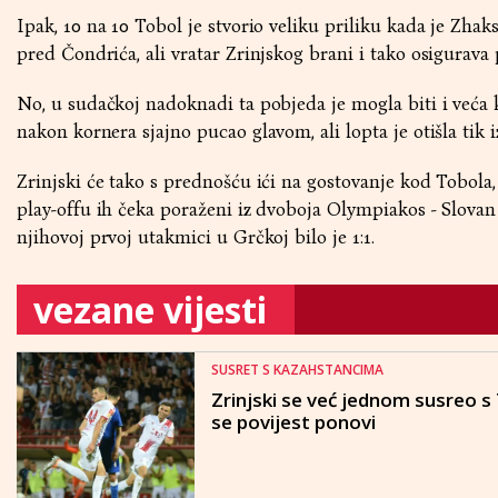
Ipak, 10 na 10 Tobol je stvorio veliku priliku kada je Zhak
pred Čondrića, ali vratar Zrinjskog brani i tako osigurava
No, u sudačkoj nadoknadi ta pobjeda je mogla biti i veća k
nakon kornera sjajno pucao glavom, ali lopta je otišla tik 
Zrinjski će tako s prednošću ići na gostovanje kod Tobola
play-offu ih čeka poraženi iz dvoboja Olympiakos - Slovan 
njihovoj prvoj utakmici u Grčkoj bilo je 1:1.
vezane vijesti
SUSRET S KAZAHSTANCIMA
Zrinjski se već jednom susreo 
se povijest ponovi