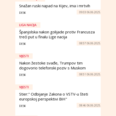
Snažan ruski napad na Kijev, ima i mrtvih
09:03 06.06.2025.
DESK
LIGA NACIJA
Španjolska nakon golijade protiv Francusza
treći put u finalu Lige nacija
08:57 06.06.2025.
DESK
VIJESTI
Nakon žestoke svađe, Trumpov tim
dogovorio telefonski poziv s Muskom
08:51 06.06.2025.
DESK
VIJESTI
Stier:" Odbijanje Zakona o VSTV-u šteti
europskoj perspektivi BiH"
08:46 06.06.2025.
DESK