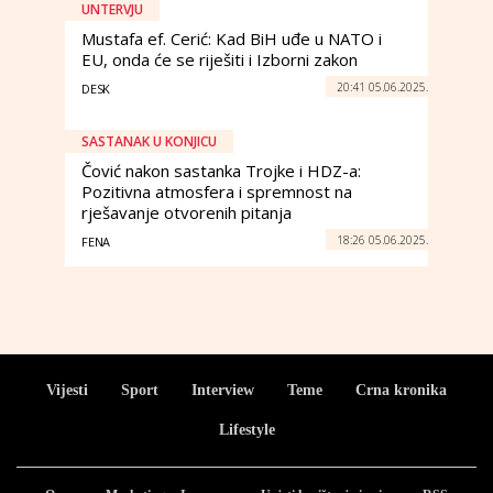
UNTERVJU
Mustafa ef. Cerić: Kad BiH uđe u NATO i
EU, onda će se riješiti i Izborni zakon
20:41 05.06.2025.
DESK
SASTANAK U KONJICU
Čović nakon sastanka Trojke i HDZ-a:
Pozitivna atmosfera i spremnost na
rješavanje otvorenih pitanja
18:26 05.06.2025.
FENA
Vijesti
Sport
Interview
Teme
Crna kronika
Lifestyle