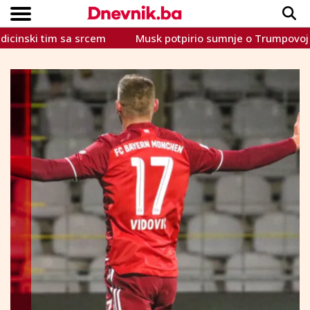
ki tim sa srcem
Musk potpirio sumnje o Trumpovoj vezi 
Copyright © Dnevnik.ba 2023.
CRNA KRONIKA
INTERVIEW
LIFESTYLE
VIJESTI
SPORT
TEME