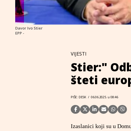
Davor Ivo Stier
EPP -
VIJESTI
Stier:" Od
šteti euro
PIŠE: DESK
/
06.06.2025. u 08:46
Izaslanici koji su u Dom