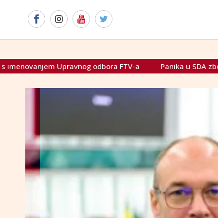
vnog odbora FTV-a
Panika u SDA zbog izjave Schmidta o tri