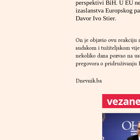
perspektivi BiH. U EU ne
izaslanstva Europskog p
Davor Ivo Stier.
On je objavio ovu reakciju 
sudskom i tužiteljskom vij
nekoliko dana pozvao na usv
pregovora o pridruživanju 
Dnevnik.ba
vezane 