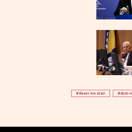
#davor ivo steir
#dom n