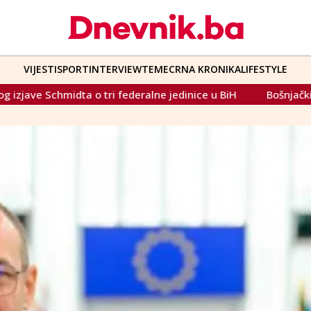
VIJESTI
SPORT
INTERVIEW
TEME
CRNA KRONIKA
LIFESTYLE
 federalne jedinice u BiH
Bošnjački zastupnici ipak došli