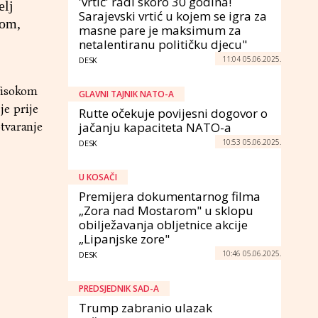
'vrtić' radi skoro 30 godina!
elj
Sarajevski vrtić u kojem se igra za
vom,
masne pare je maksimum za
netalentiranu političku djecu"
11:04 05.06.2025.
DESK
 Visokom
GLAVNI TAJNIK NATO-A
e prije
Rutte očekuje povijesni dogovor o
tvaranje
jačanju kapaciteta NATO-a
10:53 05.06.2025.
DESK
U KOSAČI
Premijera dokumentarnog filma
„Zora nad Mostarom" u sklopu
obilježavanja obljetnice akcije
„Lipanjske zore"
10:46 05.06.2025.
DESK
PREDSJEDNIK SAD-A
Trump zabranio ulazak