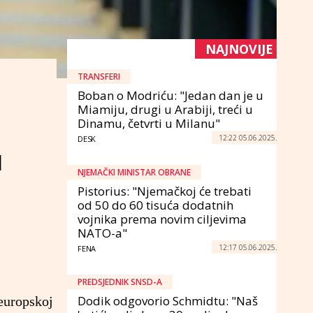
NAJNOVIJE
TRANSFERI
Boban o Modriću: "Jedan dan je u
Miamiju, drugi u Arabiji, treći u
Dinamu, četvrti u Milanu"
12:22 05.06.2025.
DESK
u
NJEMAČKI MINISTAR OBRANE
Pistorius: "Njemačkoj će trebati
od 50 do 60 tisuća dodatnih
vojnika prema novim ciljevima
NATO-a"
12:17 05.06.2025.
FENA
PREDSJEDNIK SNSD-A
Dodik odgovorio Schmidtu: "Naš
 europskoj