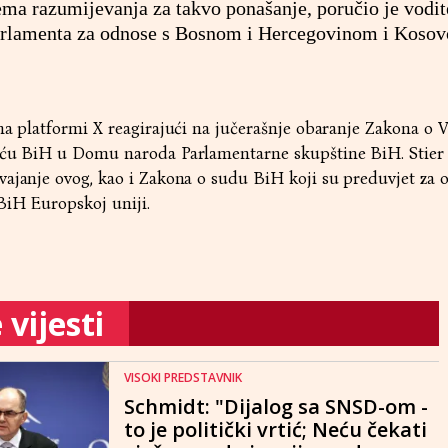
ma razumijevanja za takvo ponašanje, poručio je vodit
arlamenta za odnose s Bosnom i Hercegovinom i Koso
na platformi X reagirajući na jučerašnje obaranje Zakona o
eću BiH u Domu naroda Parlamentarne skupštine BiH. Stier j
ajanje ovog, kao i Zakona o sudu BiH koji su preduvjet za o
BiH Europskoj uniji.
vijesti
VISOKI PREDSTAVNIK
Schmidt: "Dijalog sa SNSD-om -
to je politički vrtić; Neću čekati