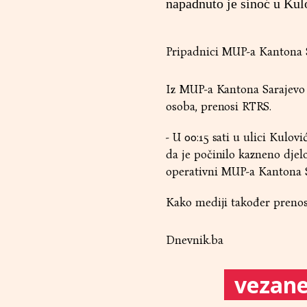
napadnuto je sinoć u Kulo
Pripadnici MUP-a Kantona Sar
Iz MUP-a Kantona Sarajevo 
osoba, prenosi RTRS.
- U 00:15 sati u ulici Kulov
da je počinilo kazneno d‌je
operativni MUP-a Kantona Sa
Kako mediji također prenose,
Dnevnik.ba
vezane 