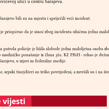
vićevoj ulici u centru Sarajeva.
ajevo bili su na mjestu i spriječili veći incident.
je priopćeno da je sinoć zbog incidenta uhićena jedna malo
ića patrola policije je lišila slobode jedna maloljetna osoba 
lo nasilničko ponašanje iz člana 362. KZ FBiH - rekao je dežu
rajevo, u izjavi za federalne medije.
 srpski tinejdžeri su teško povrijeđeni, a završili su i na šiv
vijesti