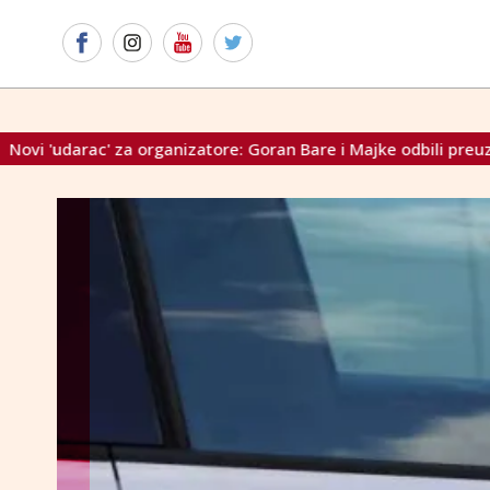
rganizatore: Goran Bare i Majke odbili preuzeti Porin, ostavili k