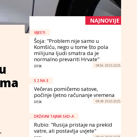
NAJNOVIJE
VIJESTI
Šoja: "Problem nije samo u
Komšiću, nego u tome što pola
milijuna ljudi smatra da je
normalno prevariti Hrvate"
 u
08:56 29.03.2025.
DESK
ama
S 2 NA 3
Večeras pomičemo satove,
počinje ljetno računanje vremena
08:49 29.03.2025.
DESK
DRŽAVNI TAJNIK SAD-A
Rubio: "Rusija pristaje na prekid
vatre, ali postavlja uvjete"
,
08:44 29.03.2025.