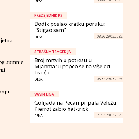
DESK
PREDSJEDNIK RS
Dodik poslao kratku poruku:
"Stigao sam"
08:36 29.03.2025.
DESK
ljetna
STRAŠNA TRAGEDIJA
Broj mrtvih u potresu u
zbog sumnje
Mjanmaru popeo se na više od
rni
tisuću
08:32 29.03.2025.
DESK
anju.
WWIN LIGA
Golijada na Pecari pripala Veležu,
Pierrot zabio hat-trick
21:53 28.03.2025.
FENA