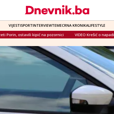
VIJESTI
SPORT
INTERVIEW
TEME
CRNA KRONIKA
LIFESTYLE
ipić na pozornici
VIDEO Krešić o napadima: "U pitanju je kl