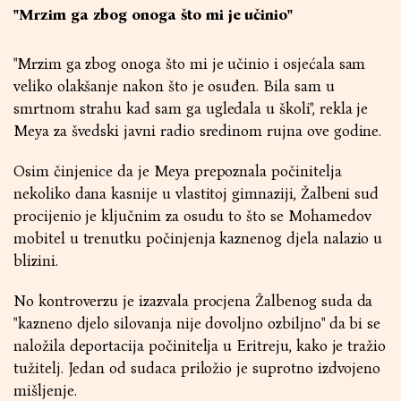
"Mrzim ga zbog onoga što mi je učinio"
"Mrzim ga zbog onoga što mi je učinio i osjećala sam
veliko olakšanje nakon što je osuđen. Bila sam u
smrtnom strahu kad sam ga ugledala u školi", rekla je
Meya za švedski javni radio sredinom rujna ove godine.
Osim činjenice da je Meya prepoznala počinitelja
nekoliko dana kasnije u vlastitoj gimnaziji, Žalbeni sud
procijenio je ključnim za osudu to što se Mohamedov
mobitel u trenutku počinjenja kaznenog djela nalazio u
blizini.
No kontroverzu je izazvala procjena Žalbenog suda da
"kazneno djelo silovanja nije dovoljno ozbiljno" da bi se
naložila deportacija počinitelja u Eritreju, kako je tražio
tužitelj. Jedan od sudaca priložio je suprotno izdvojeno
mišljenje.