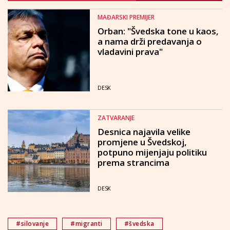
MAĐARSKI PREMIJER
Orban: "Švedska tone u kaos,
a nama drži predavanja o
vladavini prava"
DESK
ZATVARANJE
Desnica najavila velike
promjene u Švedskoj,
potpuno mijenjaju politiku
prema strancima
DESK
#silovanje
#migranti
#švedska