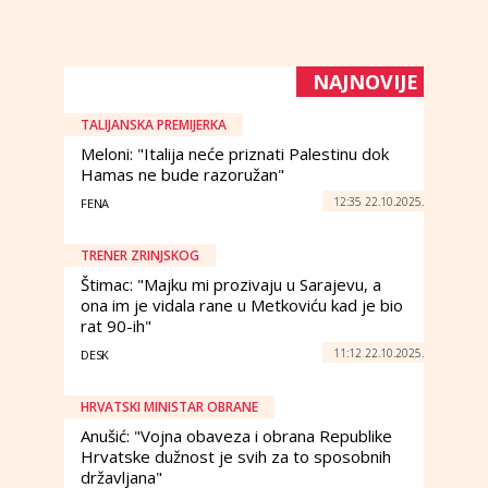
NAJNOVIJE
TALIJANSKA PREMIJERKA
Meloni: "Italija neće priznati Palestinu dok
Hamas ne bude razoružan"
12:35 22.10.2025.
FENA
TRENER ZRINJSKOG
Štimac: "Majku mi prozivaju u Sarajevu, a
ona im je vidala rane u Metkoviću kad je bio
rat 90-ih"
11:12 22.10.2025.
DESK
HRVATSKI MINISTAR OBRANE
Anušić: "Vojna obaveza i obrana Republike
Hrvatske dužnost je svih za to sposobnih
državljana"