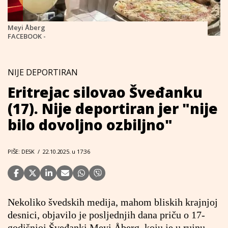
Meyi Åberg
FACEBOOK -
NIJE DEPORTIRAN
Eritrejac silovao Šveđanku
(17). Nije deportiran jer "nije
bilo dovoljno ozbiljno"
PIŠE: DESK
/
22.10.2025. u 17:36
Nekoliko švedskih medija, mahom bliskih krajnjoj
desnici, objavilo je posljednjih dana priču o 17-
godišnjoj Šveđanki Meyi Åberg, koju je u rujnu