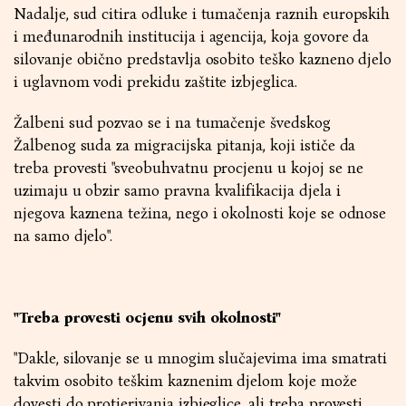
Nadalje, sud citira odluke i tumačenja raznih europskih
i međunarodnih institucija i agencija, koja govore da
silovanje obično predstavlja osobito teško kazneno djelo
i uglavnom vodi prekidu zaštite izbjeglica.
Žalbeni sud pozvao se i na tumačenje švedskog
Žalbenog suda za migracijska pitanja, koji ističe da
treba provesti "sveobuhvatnu procjenu u kojoj se ne
uzimaju u obzir samo pravna kvalifikacija djela i
njegova kaznena težina, nego i okolnosti koje se odnose
na samo djelo".
"Treba provesti ocjenu svih okolnosti"
"Dakle, silovanje se u mnogim slučajevima ima smatrati
takvim osobito teškim kaznenim djelom koje može
dovesti do protjerivanja izbjeglice, ali treba provesti