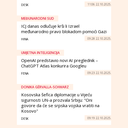
11:06 22.10.2025.
DESK
MEĐUNARODNI SUD
ICJ danas odlučuje krši li Izrael
međunarodno pravo blokadom pomoći Gazi
09:28 22.10.2025.
HINA
UMJETNA INTELIGENCIJA
OpenAI predstavio novi AI preglednik –
ChatGPT Atlas konkurira Googleu
09:23 22.10.2025.
FENA
DONIKA GËRVALLA-SCHWARZ
Kosovska šefica diplomacije u Vijeću
sigurnosti UN-a prozvala Srbiju: "Oni
govore da će se srpska vojska vratiti na
Kosovo"
09:19 22.10.2025.
DESK