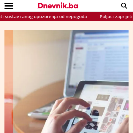
av ranog upozorenja od nepogoda
Poljaci zaprijetili Putin
Copyright © Dnevnik.ba 2023.
CRNA KRONIKA
INTERVIEW
LIFESTYLE
VIJESTI
SPORT
TEME