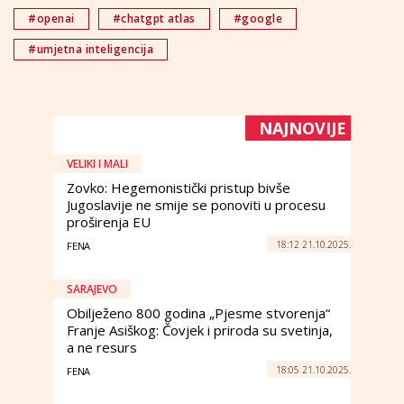
#openai
#chatgpt atlas
#google
#umjetna inteligencija
NAJNOVIJE
VELIKI I MALI
Zovko: Hegemonistički pristup bivše
Jugoslavije ne smije se ponoviti u procesu
proširenja EU
18:12 21.10.2025.
FENA
SARAJEVO
Obilježeno 800 godina „Pjesme stvorenja“
Franje Asiškog: Čovjek i priroda su svetinja,
a ne resurs
18:05 21.10.2025.
FENA