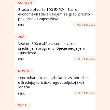
SARAJEVO
Bradara otvorila 100 EXPO – Susret
ekonomskih lidera u kojem se gradi prostor
povjerenja i zajedništva
17:56 21.10.2025.
FENA
ZHŽ
Više od 800 mališana sudjelovalo u
središnjem programu 'Dječje nedjelje' u
Ljubuškom
16:13 21.10.2025.
FENA
MOSTAR
Dani kuhara, kruha i jabuka 2025. obilježeni
u Srednjoj turističko-ugostiteljskoj školi
Mostar
16:10 21.10.2025.
FENA
VIJESTI