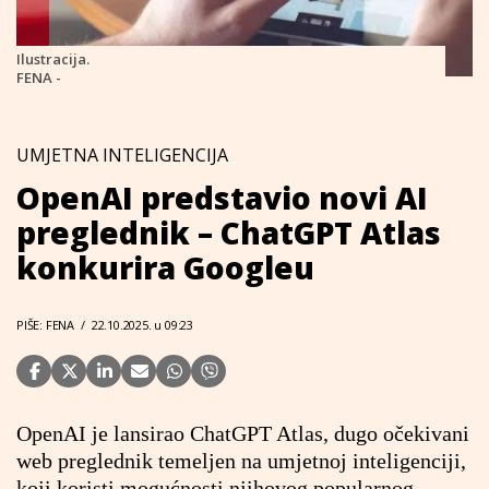
Ilustracija.
FENA -
UMJETNA INTELIGENCIJA
OpenAI predstavio novi AI
preglednik – ChatGPT Atlas
konkurira Googleu
PIŠE: FENA
/
22.10.2025. u 09:23
OpenAI je lansirao ChatGPT Atlas, dugo očekivani
web preglednik temeljen na umjetnoj inteligenciji,
koji koristi mogućnosti njihovog popularnog