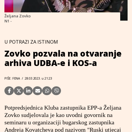
Željana Zovko
N1 -
U POTRAZI ZA ISTINOM
Zovko pozvala na otvaranje
arhiva UDBA-e i KOS-a
PIŠE: FENA
/
28.03.2023. u 21:23
Potpredsjednica Kluba zastupnika EPP-a Željana
Zovko sudjelovala je kao uvodni govornik na
seminaru u organizaciji bugarskog zastupnika
Andreja Kovatcheva pod nazivom "Ruski utjecaj