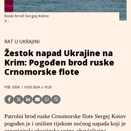
Ruski brod Sergej Kotov
X -
RAT U UKRAJINI
Žestok napad Ukrajine na
Krim: Pogođen brod ruske
Crnomorske flote
PIŠE: DESK
/
05.03.2024. u 10:20
Patrolni brod ruske Crnomorske flote Sergej Kotov
pogođen je i uništen tijekom noćnog napada koji je
organizirala ukrajinska vojno-obavještajna