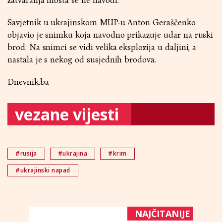
zatvaranja mosta se ne navodi.
Savjetnik u ukrajinskom MUP-u Anton Geraščenko
objavio je snimku koja navodno prikazuje udar na ruski
brod. Na snimci se vidi velika eksplozija u daljini, a
nastala je s nekog od susjednih brodova.
Dnevnik.ba
vezane vijesti
#rusija
#ukrajina
#krim
#ukrajinski napad
NAJČITANIJE