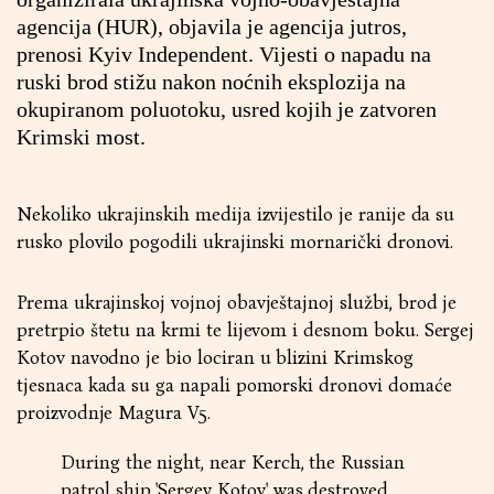
agencija (HUR), objavila je agencija jutros,
prenosi Kyiv Independent. Vijesti o napadu na
ruski brod stižu nakon noćnih eksplozija na
okupiranom poluotoku, usred kojih je zatvoren
Krimski most.
Nekoliko ukrajinskih medija izvijestilo je ranije da su
rusko plovilo pogodili ukrajinski mornarički dronovi.
Prema ukrajinskoj vojnoj obavještajnoj službi, brod je
pretrpio štetu na krmi te lijevom i desnom boku. Sergej
Kotov navodno je bio lociran u blizini Krimskog
tjesnaca kada su ga napali pomorski dronovi domaće
proizvodnje Magura V5.
During the night, near Kerch, the Russian
patrol ship 'Sergey Kotov' was destroyed.