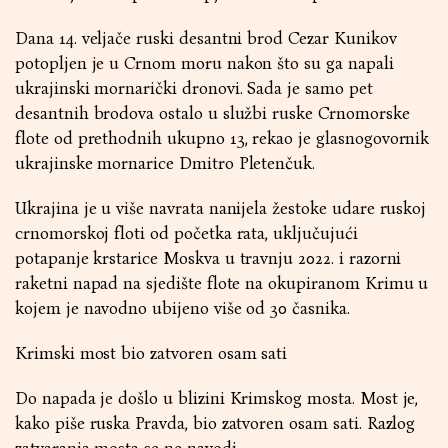
Dana 14. veljače ruski desantni brod Cezar Kunikov
potopljen je u Crnom moru nakon što su ga napali
ukrajinski mornarički dronovi. Sada je samo pet
desantnih brodova ostalo u službi ruske Crnomorske
flote od prethodnih ukupno 13, rekao je glasnogovornik
ukrajinske mornarice Dmitro Pletenčuk.
Ukrajina je u više navrata nanijela žestoke udare ruskoj
crnomorskoj floti od početka rata, uključujući
potapanje krstarice Moskva u travnju 2022. i razorni
raketni napad na sjedište flote na okupiranom Krimu u
kojem je navodno ubijeno više od 30 časnika.
Krimski most bio zatvoren osam sati
Do napada je došlo u blizini Krimskog mosta. Most je,
kako piše ruska Pravda, bio zatvoren osam sati. Razlog