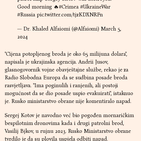
Good morning 🔥
#Crimea
#UkraineWar
#Russia
pic.twitter.com/tjzKDXNRFn
— Dr. Khaled Alfaiomi (@Alfaiomi)
March 5,
2024
"Cijena potopljenog broda je oko 65 milijuna dolara",
napisala je ukrajinska agencija. Andrii Jusov,
glasnogovornik vojne obavještajne službe, rekao je za
Radio Slobodna Europa da se sudbina posade broda
rasvjetljava. "Ima poginulih i ranjenih, ali postoji
mogućnost da se dio posade uspio evakuirati", istaknuo
je. Rusko ministarstvo obrane nije komentiralo napad.
Sergej Kotov je navodno već bio pogođen mornaričkim
bespilotnim dronovima kada i drugi patrolni brod,
Vasilij Bjkov, u rujnu 2023. Rusko Ministarstvo obrane
tvrdilo je da su plovila uspjela odbiti napad.