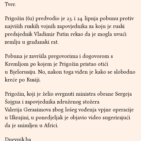
Tver.
Prigožin (62) predvodio je 23. i 24. lipnja pobunu protiv
najviših ruskih vojnih zapovjednika za koju je ruski
predsjednik Vladimir Putin rekao da je mogla uvući
zemlju u građanski rat.
Pobuna je završila pregovorima i dogovorom s
Kremljom po kojem je Prigožin pristao otići
u Bjelorusiju. No, nakon toga viđen je kako se slobodno
kreće po Rusiji.
Prigožin, koji je želio svrgnuti ministra obrane Sergeja
Šojgua i zapovjednika združenog stožera
Valerija Gerasimova zbog lošeg vođenja vpjne operacije
u Ukrajini, u ponedjeljak je objavio video sugerirajući
da je snimljen u Africi.
Dnevnik.ba