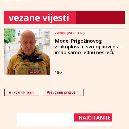
vezane vijesti
ZANIMLJIVI DETALJI
Model Prigožinovog
zrakoplova u svojoj povijesti
imao samo jednu nesreću
FENA
#rat u ukrajini
#jevgenij prigožin
NAJČITANIJE