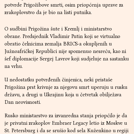
potvrde Prigožibove smrti, osim priopćenja uprave za
zrakoplovstvo da je bio na listi putnika.
O sudbini Prigožina šute i Kremlj i ministarstvo
obrane. Predsjednik Vladimir Putin koji se virtualno
obratio čelnicima zemalja BRICS-a okupljenih u
Južnoafričkoj Republici nije spomenuo nesreću, kao ni
šef diplomacije Sergej Lavrov koji sudjeluje na sastanku
na vrhu.
U nedostatku potvrđenih činjenica, neki pristaše
Prigožina prst krivnje za njegovu smrt uperuju u rusku
državu, a drugi u Ukrajinu koja u četvrtak obilježava
Dan neovisnosti.
Rusko ministarstvo za izvanredna stanja priopćilo je da
je privatni zrakoplov Embraer Legacy letio iz Moskve u
St. Petersburg i da se srušio kod sela Kuženkino u regiji