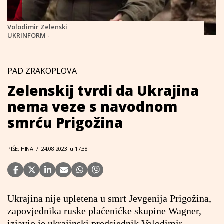
Volodimir Zelenski
UKRINFORM -
PAD ZRAKOPLOVA
Zelenskij tvrdi da Ukrajina
nema veze s navodnom
smrću Prigožina
PIŠE: HINA
/
24.08.2023. u 17:38
Ukrajina nije upletena u smrt Jevgenija Prigožina,
zapovjednika ruske plaćenićke skupine Wagner,
izjavio je ukrajinski predsjednik Volodimir