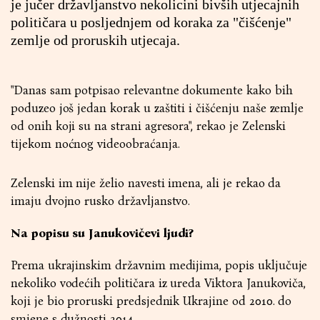
je jučer državljanstvo nekolicini bivših utjecajnih
političara u posljednjem od koraka za "čišćenje"
zemlje od proruskih utjecaja.
"Danas sam potpisao relevantne dokumente kako bih
poduzeo još jedan korak u zaštiti i čišćenju naše zemlje
od onih koji su na strani agresora", rekao je Zelenski
tijekom noćnog videoobraćanja.
Zelenski im nije želio navesti imena, ali je rekao da
imaju dvojno rusko državljanstvo.
Na popisu su Janukovičevi ljudi?
Prema ukrajinskim državnim medijima, popis uključuje
nekoliko vodećih političara iz ureda Viktora Janukoviča,
koji je bio proruski predsjednik Ukrajine od 2010. do
smjene s dužnosti 2014.