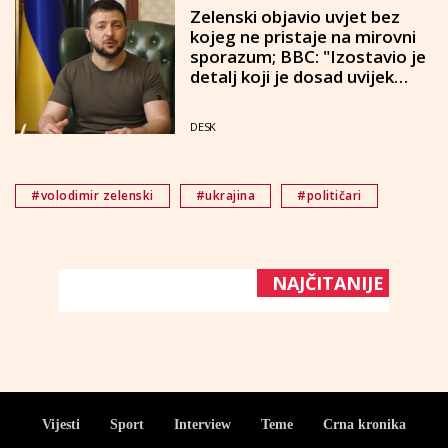
Zelenski objavio uvjet bez
kojeg ne pristaje na mirovni
sporazum; BBC: "Izostavio je
detalj koji je dosad uvijek
navodio"
DESK
#volodimir zelenski
#ukrajina
#političari
NAJČITANIJE
Vijesti
Sport
Interview
Teme
Crna kronika