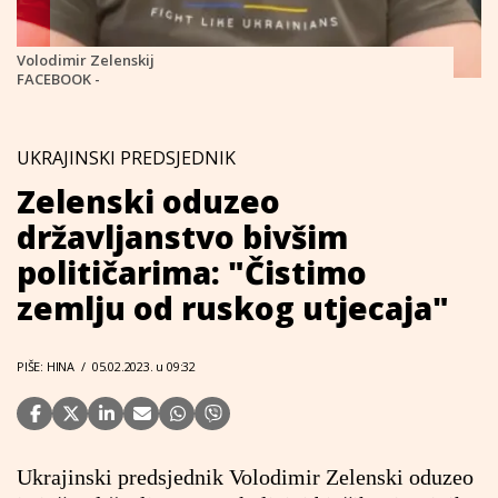
Volodimir Zelenskij
FACEBOOK -
UKRAJINSKI PREDSJEDNIK
Zelenski oduzeo
državljanstvo bivšim
političarima: "Čistimo
zemlju od ruskog utjecaja"
PIŠE: HINA
/
05.02.2023. u 09:32
Ukrajinski predsjednik Volodimir Zelenski oduzeo