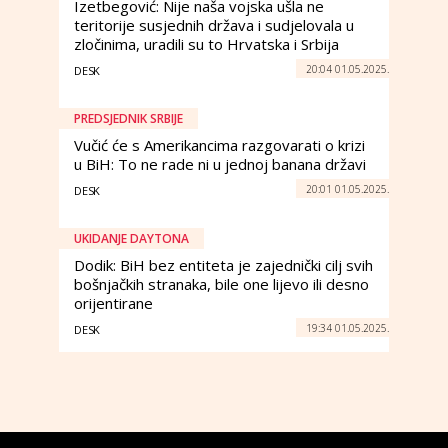
Izetbegović: Nije naša vojska ušla ne
teritorije susjednih država i sudjelovala u
zločinima, uradili su to Hrvatska i Srbija
20:04 01.05.2025.
DESK
PREDSJEDNIK SRBIJE
Vučić će s Amerikancima razgovarati o krizi
u BiH: To ne rade ni u jednoj banana državi
20:01 01.05.2025.
DESK
UKIDANJE DAYTONA
Dodik: BiH bez entiteta je zajednički cilj svih
bošnjačkih stranaka, bile one lijevo ili desno
orijentirane
19:34 01.05.2025.
DESK