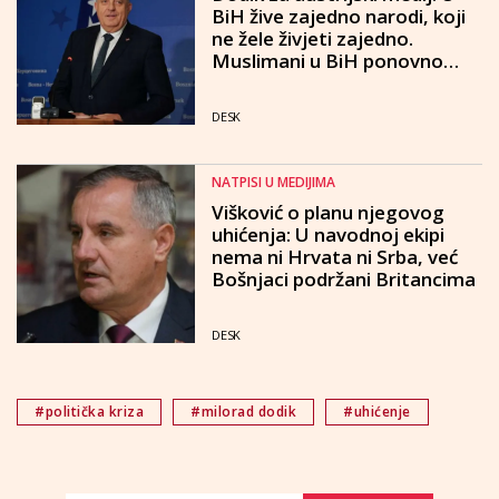
BiH žive zajedno narodi, koji
ne žele živjeti zajedno.
Muslimani u BiH ponovno
žele rat
DESK
NATPISI U MEDIJIMA
Višković o planu njegovog
uhićenja: U navodnoj ekipi
nema ni Hrvata ni Srba, već
Bošnjaci podržani Britancima
DESK
#politička kriza
#milorad dodik
#uhićenje