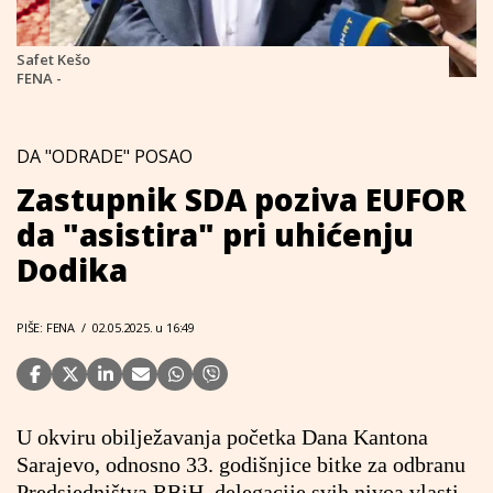
Safet Kešo
FENA -
DA "ODRADE" POSAO
Zastupnik SDA poziva EUFOR
da "asistira" pri uhićenju
Dodika
PIŠE: FENA
/
02.05.2025. u 16:49
U okviru obilježavanja početka Dana Kantona
Sarajevo, odnosno 33. godišnjice bitke za odbranu
Predsjedništva RBiH, delegacije svih nivoa vlasti