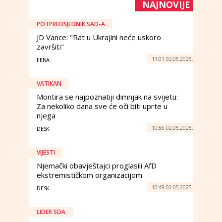
NAJNOVIJE
POTPREDSJEDNIK SAD-A
JD Vance: "Rat u Ukrajini neće uskoro
završiti"
11:01 02.05.2025.
FENA
VATIKAN
Montira se najpoznatiji dimnjak na svijetu:
Za nekoliko dana sve će oči biti uprte u
njega
10:56 02.05.2025.
DESK
VIJESTI
Njemački obavještajci proglasili AfD
ekstremističkom organizacijom
10:49 02.05.2025.
DESK
LIDER SDA