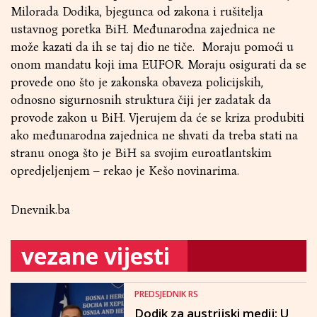
Milorada Dodika, bjegunca od zakona i rušitelja
ustavnog poretka BiH. Međunarodna zajednica ne
može kazati da ih se taj dio ne tiče. Moraju pomoći u
onom mandatu koji ima EUFOR. Moraju osigurati da se
provede ono što je zakonska obaveza policijskih,
odnosno sigurnosnih struktura čiji jer zadatak da
provode zakon u BiH. Vjerujem da će se kriza produbiti
ako međunarodna zajednica ne shvati da treba stati na
stranu onoga što je BiH sa svojim euroatlantskim
opredjeljenjem – rekao je Kešo novinarima.
Dnevnik.ba
vezane vijesti
PREDSJEDNIK RS
Dodik za austrijski medij: U