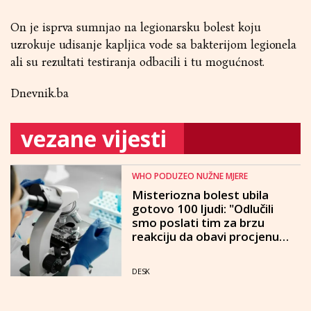
On je isprva sumnjao na legionarsku bolest koju
uzrokuje udisanje kapljica vode sa bakterijom legionela
ali su rezultati testiranja odbacili i tu mogućnost.
Dnevnik.ba
vezane vijesti
WHO PODUZEO NUŽNE MJERE
Misteriozna bolest ubila
gotovo 100 ljudi: "Odlučili
smo poslati tim za brzu
reakciju da obavi procjenu
rizika i istragu"
DESK