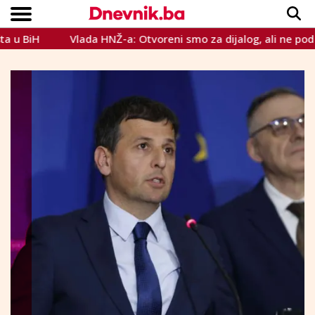
Vlada HNŽ-a: Otvoreni smo za dijalog, ali ne pod prijetn
Copyright © Dnevnik.ba 2023.
CRNA KRONIKA
INTERVIEW
LIFESTYLE
VIJESTI
SPORT
TEME