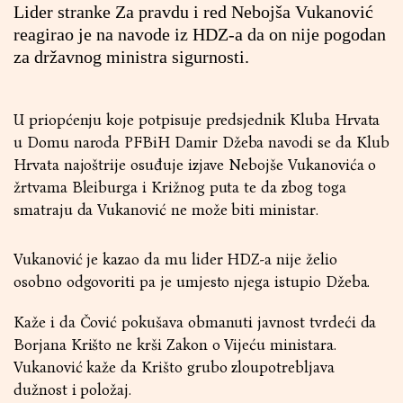
Lider stranke Za pravdu i red Nebojša Vukanović
reagirao je na navode iz HDZ-a da on nije pogodan
za državnog ministra sigurnosti.
U priopćenju koje potpisuje predsjednik Kluba Hrvata
u Domu naroda PFBiH Damir Džeba navodi se da Klub
Hrvata najoštrije osuđuje izjave Nebojše Vukanovića o
žrtvama Bleiburga i Križnog puta te da zbog toga
smatraju da Vukanović ne može biti ministar.
Vukanović je kazao da mu lider HDZ-a nije želio
osobno odgovoriti pa je umjesto njega istupio Džeba.
Kaže i da Čović pokušava obmanuti javnost tvrdeći da
Borjana Krišto ne krši Zakon o Vijeću ministara.
Vukanović kaže da Krišto grubo zloupotrebljava
dužnost i položaj.