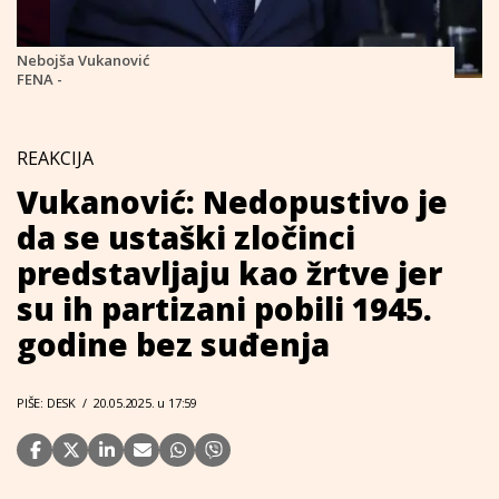
Nebojša Vukanović
FENA -
REAKCIJA
Vukanović: Nedopustivo je
da se ustaški zločinci
predstavljaju kao žrtve jer
su ih partizani pobili 1945.
godine bez suđenja
PIŠE: DESK
/
20.05.2025. u 17:59