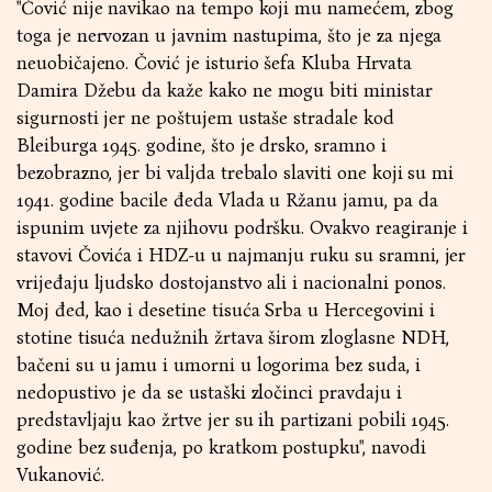
"Čović nije navikao na tempo koji mu namećem, zbog
toga je nervozan u javnim nastupima, što je za njega
neuobičajeno. Čović je isturio šefa Kluba Hrvata
Damira Džebu da kaže kako ne mogu biti ministar
sigurnosti jer ne poštujem ustaše stradale kod
Bleiburga 1945. godine, što je drsko, sramno i
bezobrazno, jer bi valjda trebalo slaviti one koji su mi
1941. godine bacile đeda Vlada u Ržanu jamu, pa da
ispunim uvjete za njihovu podršku. Ovakvo reagiranje i
stavovi Čovića i HDZ-u u najmanju ruku su sramni, jer
vrijeđaju ljudsko dostojanstvo ali i nacionalni ponos.
Moj đed, kao i desetine tisuća Srba u Hercegovini i
stotine tisuća nedužnih žrtava širom zloglasne NDH,
bačeni su u jamu i umorni u logorima bez suda, i
nedopustivo je da se ustaški zločinci pravdaju i
predstavljaju kao žrtve jer su ih partizani pobili 1945.
godine bez suđenja, po kratkom postupku", navodi
Vukanović.