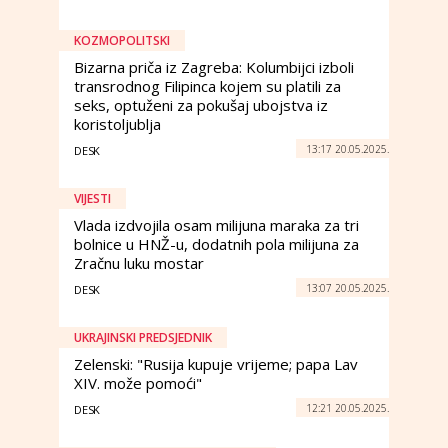
KOZMOPOLITSKI
Bizarna priča iz Zagreba: Kolumbijci izboli
transrodnog Filipinca kojem su platili za
seks, optuženi za pokušaj ubojstva iz
koristoljublja
13:17 20.05.2025.
DESK
VIJESTI
Vlada izdvojila osam milijuna maraka za tri
bolnice u HNŽ-u, dodatnih pola milijuna za
Zračnu luku mostar
13:07 20.05.2025.
DESK
UKRAJINSKI PREDSJEDNIK
Zelenski: "Rusija kupuje vrijeme; papa Lav
XIV. može pomoći"
12:21 20.05.2025.
DESK