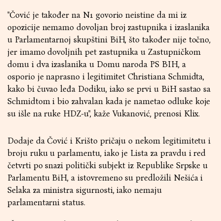
"Čović je također na N1 govorio neistine da mi iz
opozicije nemamo dovoljan broj zastupnika i izaslanika
u Parlamentarnoj skupštini BiH, što također nije točno,
jer imamo dovoljnih pet zastupnika u Zastupničkom
domu i dva izaslanika u Domu naroda PS BIH, a
osporio je naprasno i legitimitet Christiana Schmidta,
kako bi čuvao leđa Dodiku, iako se prvi u BiH sastao sa
Schmidtom i bio zahvalan kada je nametao odluke koje
su išle na ruke HDZ-u", kaže Vukanović, prenosi Klix.
Dodaje da Čović i Krišto pričaju o nekom legitimitetu i
broju ruku u parlamentu, iako je Lista za pravdu i red
četvrti po snazi politički subjekt iz Republike Srpske u
Parlamentu BiH, a istovremeno su predložili Nešića i
Selaka za ministra sigurnosti, iako nemaju
parlamentarni status.