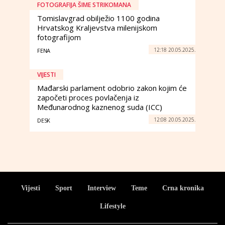
FOTOGRAFIJA ŠIME STRIKOMANA
Tomislavgrad obilježio 1100 godina
Hrvatskog Kraljevstva milenijskom
fotografijom
12:18 20.05.2025.
FENA
VIJESTI
Mađarski parlament odobrio zakon kojim će
započeti proces povlačenja iz
Međunarodnog kaznenog suda (ICC)
12:08 20.05.2025.
DESK
Vijesti
Sport
Interview
Teme
Crna kronika
Lifestyle