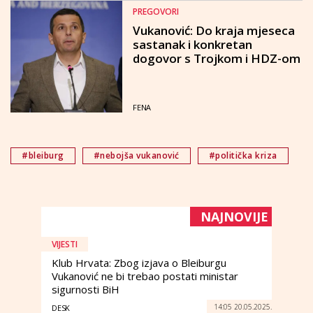
PREGOVORI
Vukanović: Do kraja mjeseca
sastanak i konkretan
dogovor s Trojkom i HDZ-om
FENA
#bleiburg
#nebojša vukanović
#politička kriza
NAJNOVIJE
VIJESTI
Klub Hrvata: Zbog izjava o Bleiburgu
Vukanović ne bi trebao postati ministar
sigurnosti BiH
14:05 20.05.2025.
DESK