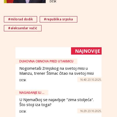
DESK
#milorad dodik
#republika srpska
#aleksandar vučić
NAJNOVIJE
DUHOVNA OBNOVA PRED UTAKMICU
Nogometaši Zrinjskog na svetoj misi u
Mainzu, trener Štimac čitao na svetoj misi
16:40 23.10.2025.
DESK
NAGAĐANJE ILI ...
U Njemačkoj se najavljuje "zima stoljeća".
Što stoji iza toga?
16:29 23.10.2025.
DESK