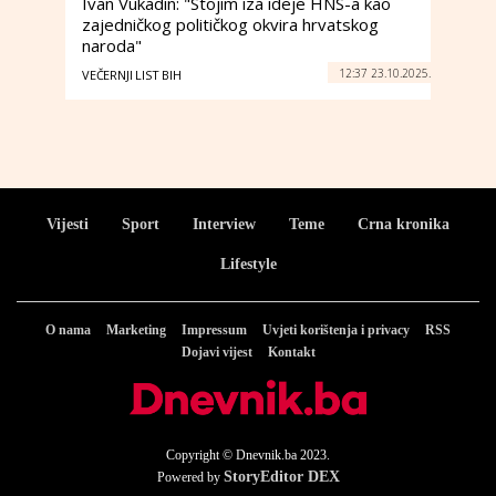
Ivan Vukadin: "Stojim iza ideje HNS-a kao
zajedničkog političkog okvira hrvatskog
naroda"
12:37 23.10.2025.
VEČERNJI LIST BIH
Vijesti
Sport
Interview
Teme
Crna kronika
Lifestyle
O nama
Marketing
Impressum
Uvjeti korištenja i privacy
RSS
Dojavi vijest
Kontakt
Copyright © Dnevnik.ba 2023.
StoryEditor DEX
Powered by