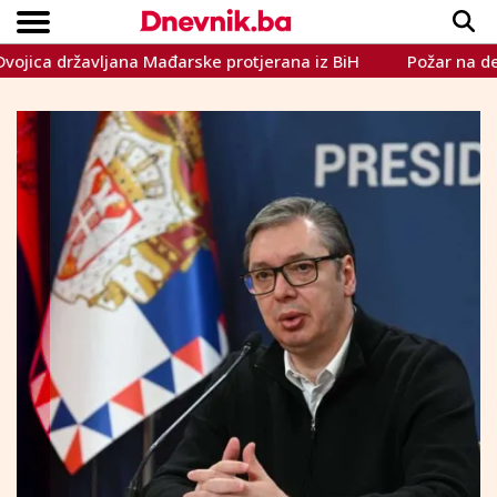
a državljana Mađarske protjerana iz BiH
Požar na deponiji
Copyright © Dnevnik.ba 2023.
CRNA KRONIKA
INTERVIEW
LIFESTYLE
VIJESTI
SPORT
TEME