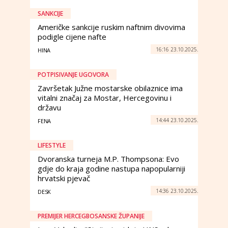
SANKCIJE
Američke sankcije ruskim naftnim divovima
podigle cijene nafte
16:16 23.10.2025.
HINA
POTPISIVANJE UGOVORA
Završetak Južne mostarske obilaznice ima
vitalni značaj za Mostar, Hercegovinu i
državu
14:44 23.10.2025.
FENA
LIFESTYLE
Dvoranska turneja M.P. Thompsona: Evo
gdje do kraja godine nastupa napopularniji
hrvatski pjevač
14:36 23.10.2025.
DESK
PREMIJER HERCEGBOSANSKE ŽUPANIJE