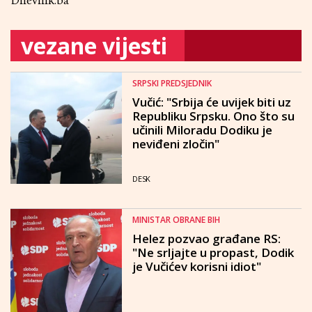
Dnevnik.ba
vezane vijesti
SRPSKI PREDSJEDNIK
Vučić: "Srbija će uvijek biti uz
Republiku Srpsku. Ono što su
učinili Miloradu Dodiku je
neviđeni zločin"
DESK
MINISTAR OBRANE BIH
Helez pozvao građane RS:
"Ne srljajte u propast, Dodik
je Vučićev korisni idiot"