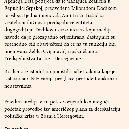
Agencija Beta podsjeća da je vladajuća koalicija u
Republici Srpskoj, predvođena Miloradom Dodikom,
prošloga tjedna imenovala Anu Trišić Babić za
vršiteljicu dužnosti predsjednice entiteta –
dugogodišnju Dodikovu suradnicu za koju mediji
navode da je prozapadno orijentirana. Zastupnici su
prethodno bili obaviješteni da će na tu funkciju biti
imenovana Željka Cvijanović, srpska članica
Predsjedništva Bosne i Hercegovine.
Koalicija je istodobno poništila paket zakona koje je
Ustavni sud BiH ranije proglasio protudejtonskima i
neustavnima.
Pojedini mediji te su poteze ocijenili kao mogući
početak provedbe tzv. američkog plana za deeskalaciju
političke krize u Bosni i Hercegovini.