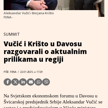
Aleksandar Vučić i Borjana Krišto
FENA -
SUMMIT
Vučić i Krišto u Davosu
razgovarali o aktualnim
prilikama u regiji
PIŠE: FENA
/
22.01.2025. u 17:29
Na Svjetskom ekonomskom forumu u Davosu u
Švicarskoj predsjednik Srbije Aleksandar Vučić se
sastao i s predsjedavajućom u Vijeću ministara