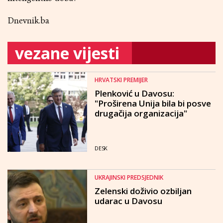
Dnevnik.ba
vezane vijesti
HRVATSKI PREMIJER
Plenković u Davosu:
"Proširena Unija bila bi posve
drugačija organizacija"
DESK
UKRAJINSKI PREDSJEDNIK
Zelenski doživio ozbiljan
udarac u Davosu