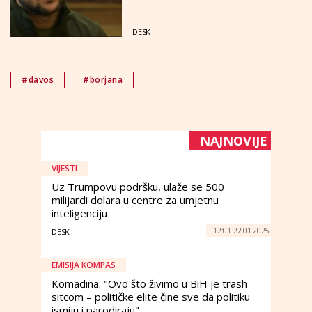
DESK
#davos
#borjana
NAJNOVIJE
VIJESTI
Uz Trumpovu podršku, ulaže se 500
milijardi dolara u centre za umjetnu
inteligenciju
12:01 22.01.2025.
DESK
EMISIJA KOMPAS
Komadina: "Ovo što živimo u BiH je trash
sitcom – političke elite čine sve da politiku
ismiju i parodiraju"