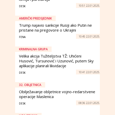
10:51 22.01.2025.
DESK
AMERIČKI PREDSJEDNIK
Trump najavio sankcije Rusiji ako Putin ne
pristane na pregovore o Ukrajini
10:45 22.01.2025.
FENA
KRIMINALNA GRUPA
Velika akcija Tužiteljstva TŽ: Uhićeni
Husović, Tursunović i Uzunović, putem Sky
aplikacije planirali likvidacije
10:41 22.01.2025.
DESK
32. OBLJETNICA
Obilježavanje obljetnice vojno-redarstvene
operacije Maslenica
08:36 22.01.2025.
DESK