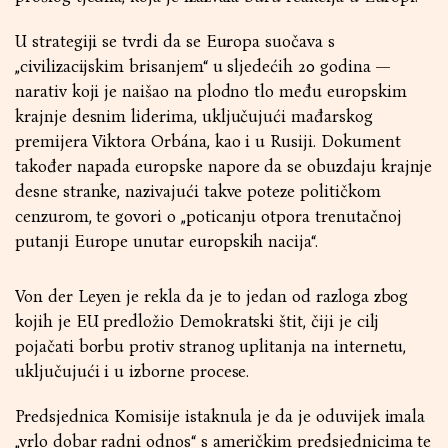
U strategiji se tvrdi da se Europa suočava s
„civilizacijskim brisanjem“ u sljedećih 20 godina —
narativ koji je naišao na plodno tlo među europskim
krajnje desnim liderima, uključujući mađarskog
premijera Viktora Orbána, kao i u Rusiji. Dokument
također napada europske napore da se obuzdaju krajnje
desne stranke, nazivajući takve poteze političkom
cenzurom, te govori o „poticanju otpora trenutačnoj
putanji Europe unutar europskih nacija“.
Von der Leyen je rekla da je to jedan od razloga zbog
kojih je EU predložio Demokratski štit, čiji je cilj
pojačati borbu protiv stranog uplitanja na internetu,
uključujući i u izborne procese.
Predsjednica Komisije istaknula je da je oduvijek imala
„vrlo dobar radni odnos“ s američkim predsjednicima te