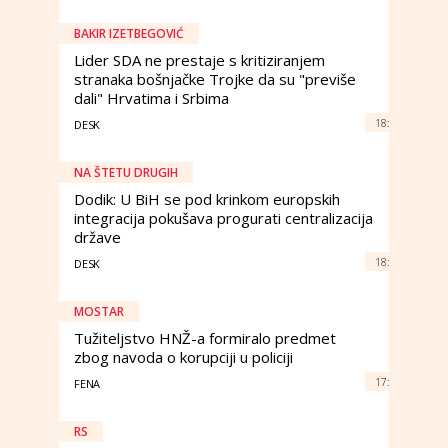
BAKIR IZETBEGOVIĆ
Lider SDA ne prestaje s kritiziranjem
stranaka bošnjačke Trojke da su "previše
dali" Hrvatima i Srbima
18:
DESK
NA ŠTETU DRUGIH
Dodik: U BiH se pod krinkom europskih
integracija pokušava progurati centralizacija
države
18:
DESK
MOSTAR
Tužiteljstvo HNŽ-a formiralo predmet
zbog navoda o korupciji u policiji
17:
FENA
RS