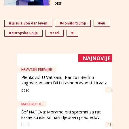
DESK
#ursula von der leyen
#donald trump
#eu
#europska unija
#sad
#
NAJNOVIJE
HRVATSKI PREMIJER
Plenković: U Vatikanu, Parizu i Berlinu
zagovarao sam BiH i ravnopravnost Hrvata
19:
DESK
MARK RUTTE
Šef NATO-a: Moramo biti spremni za rat
kakav su iskusili naši djedovi i pradjedovi
19:
DESK