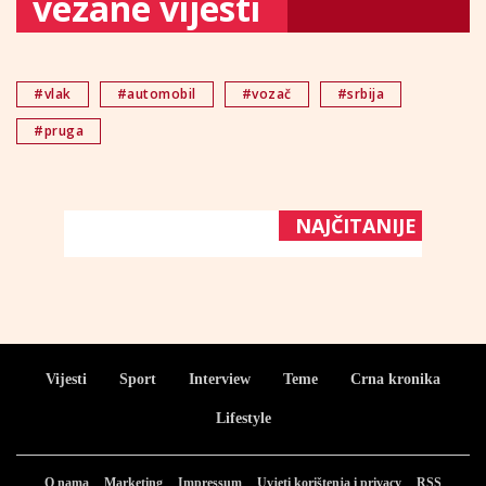
vezane vijesti
#vlak
#automobil
#vozač
#srbija
#pruga
NAJČITANIJE
Vijesti
Sport
Interview
Teme
Crna kronika
Lifestyle
O nama
Marketing
Impressum
Uvjeti korištenja i privacy
RSS