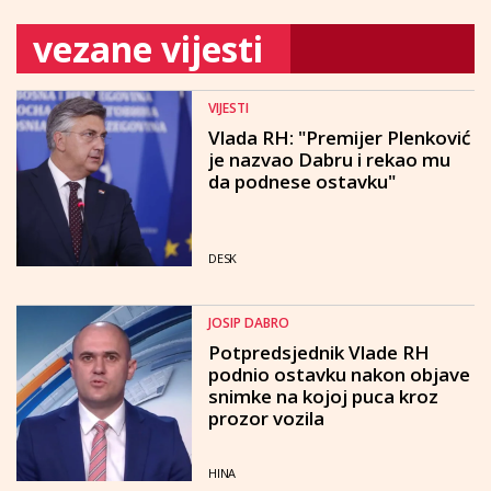
vezane vijesti
VIJESTI
Vlada RH: "Premijer Plenković
je nazvao Dabru i rekao mu
da podnese ostavku"
DESK
JOSIP DABRO
Potpredsjednik Vlade RH
podnio ostavku nakon objave
snimke na kojoj puca kroz
prozor vozila
HINA