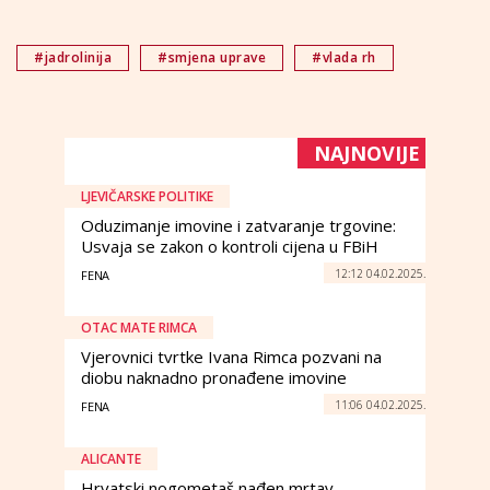
#jadrolinija
#smjena uprave
#vlada rh
NAJNOVIJE
LJEVIČARSKE POLITIKE
Oduzimanje imovine i zatvaranje trgovine:
Usvaja se zakon o kontroli cijena u FBiH
12:12 04.02.2025.
FENA
OTAC MATE RIMCA
Vjerovnici tvrtke Ivana Rimca pozvani na
diobu naknadno pronađene imovine
11:06 04.02.2025.
FENA
ALICANTE
Hrvatski nogometaš nađen mrtav.