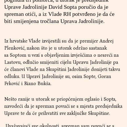
Uprave Jadrolinije David Sopta poručio da je
spreman otići, a iz Vlade RH potvrđeno je da će
biti smijenjena tročlana Uprava Jadrolinije.
Iz hrvatske Vlade izvijestili su da je premijer Andrej
Plenković, nakon što je u utorak održao sastanak
sa Soptom u vezi s objavljenim izvješćima o nesreći na
Lastovu, odlučio smijeniti cijelu Upravu Jadrolinije pa
će članovi Vlade na Skupštini Jadrolinije donijeti takvu
odluku. U Upravi Jadrolinije su, osim Sopte, Goran
Frković i Riano Bukša.
Nešto ranije u utorak se priopćenjem oglasio i Sopta,
navodeći da je spreman povući se s mjesta predsjednika
Uprave te da će prihvatiti sve zaključke Skupštine.
„Uvažavajući sve okolnosti, spreman sam povući se s