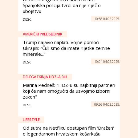
Španjolska policija tvrdi da nije riječ o
ubojstvu
10:38 04.02.2025.
DESK
AMERIČKI PREDSJEDNIK
Trump najavio naplatu vojne pomoći
Ukrajini: "Čuli smo da imate rijetke zemne
minerale..."
10:04 04.02.2025.
DESK
DELEGATKINJA HDZ-A BIH
Marina Pedneš: "HDZ-u su najbitniji partneri
koji će nam omogućiti da usvojimo izborni
zakon"
09:56 04.02.2025.
DESK
LIFESTYLE
Od sutra na Netflixu dostupan film 'Dražen'
o legendarnom hrvatskom košarkašu