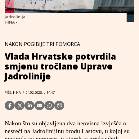
Jadrolinija.
HINA -
NAKON POGIBIJE TRI POMORCA
Vlada Hrvatske potvrdila
smjenu tročlane Uprave
Jadrolinije
PIŠE: HINA
/
04.02.2025. u 14:47
Nakon što su objavljena dva neovisna izvješća o
nesreći na Jadrolinijinu brodu Lastovu, u kojoj su
poginula tri pomorca, u utorak je predsjednik