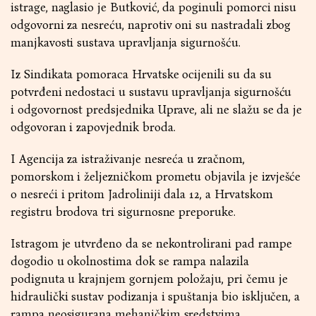
istrage, naglasio je Butković, da poginuli pomorci nisu
odgovorni za nesreću, naprotiv oni su nastradali zbog
manjkavosti sustava upravljanja sigurnošću.
Iz Sindikata pomoraca Hrvatske ocijenili su da su
potvrđeni nedostaci u sustavu upravljanja sigurnošću
i odgovornost predsjednika Uprave, ali ne slažu se da je
odgovoran i zapovjednik broda.
I Agencija za istraživanje nesreća u zračnom,
pomorskom i željezničkom prometu objavila je izvješće
o nesreći i pritom Jadroliniji dala 12, a Hrvatskom
registru brodova tri sigurnosne preporuke.
Istragom je utvrđeno da se nekontrolirani pad rampe
dogodio u okolnostima dok se rampa nalazila
podignuta u krajnjem gornjem položaju, pri čemu je
hidraulički sustav podizanja i spuštanja bio isključen, a
rampa neosigurana mehaničkim sredstvima.