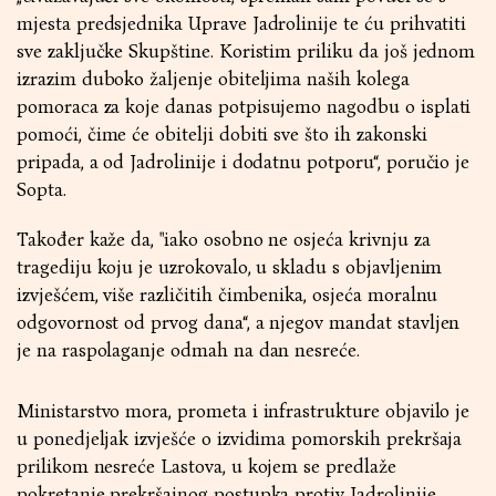
mjesta predsjednika Uprave Jadrolinije te ću prihvatiti
sve zaključke Skupštine. Koristim priliku da još jednom
izrazim duboko žaljenje obiteljima naših kolega
pomoraca za koje danas potpisujemo nagodbu o isplati
pomoći, čime će obitelji dobiti sve što ih zakonski
pripada, a od Jadrolinije i dodatnu potporu“, poručio je
Sopta.
Također kaže da, "iako osobno ne osjeća krivnju za
tragediju koju je uzrokovalo, u skladu s objavljenim
izvješćem, više različitih čimbenika, osjeća moralnu
odgovornost od prvog dana“, a njegov mandat stavljen
je na raspolaganje odmah na dan nesreće.
Ministarstvo mora, prometa i infrastrukture objavilo je
u ponedjeljak izvješće o izvidima pomorskih prekršaja
prilikom nesreće Lastova, u kojem se predlaže
pokretanje prekršajnog postupka protiv Jadrolinije,