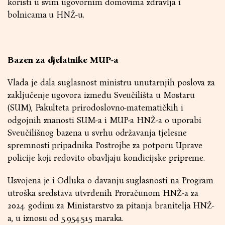
koristi u svim ugovornim domovima zdravlja i
bolnicama u HNŽ-u.
Bazen za djelatnike MUP-a
Vlada je dala suglasnost ministru unutarnjih poslova za
zaključenje ugovora između Sveučilišta u Mostaru
(SUM), Fakulteta prirodoslovno-matematičkih i
odgojnih znanosti SUM-a i MUP-a HNŽ-a o uporabi
Sveučilišnog bazena u svrhu održavanja tjelesne
spremnosti pripadnika Postrojbe za potporu Uprave
policije koji redovito obavljaju kondicijske pripreme.
Usvojena je i Odluka o davanju suglasnosti na Program
utroška sredstava utvrđenih Proračunom HNŽ-a za
2024. godinu za Ministarstvo za pitanja branitelja HNŽ-
a, u iznosu od 5.954.515 maraka.