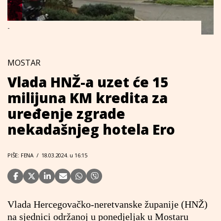
-
MOSTAR
Vlada HNŽ-a uzet će 15
milijuna KM kredita za
uređenje zgrade
nekadašnjeg hotela Ero
PIŠE: FENA
/
18.03.2024. u 16:15
Vlada Hercegovačko-neretvanske županije (HNŽ)
na sjednici održanoj u ponedjeljak u Mostaru