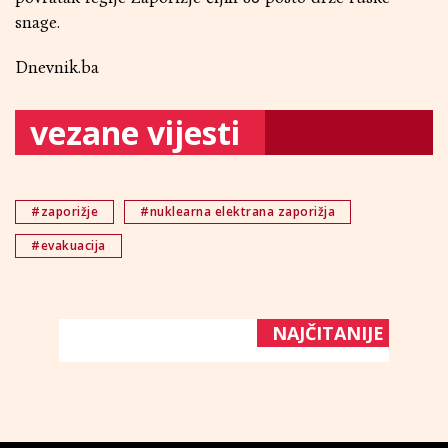
snage.
Dnevnik.ba
vezane vijesti
#zaporižje
#nuklearna elektrana zaporižja
#evakuacija
NAJČITANIJE