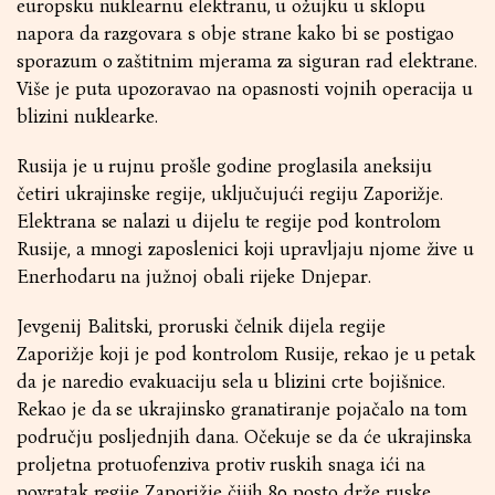
europsku nuklearnu elektranu, u ožujku u sklopu
napora da razgovara s obje strane kako bi se postigao
sporazum o zaštitnim mjerama za siguran rad elektrane.
Više je puta upozoravao na opasnosti vojnih operacija u
blizini nuklearke.
Rusija je u rujnu prošle godine proglasila aneksiju
četiri ukrajinske regije, uključujući regiju Zaporižje.
Elektrana se nalazi u dijelu te regije pod kontrolom
Rusije, a mnogi zaposlenici koji upravljaju njome žive u
Enerhodaru na južnoj obali rijeke Dnjepar.
Jevgenij Balitski, proruski čelnik dijela regije
Zaporižje koji je pod kontrolom Rusije, rekao je u petak
da je naredio evakuaciju sela u blizini crte bojišnice.
Rekao je da se ukrajinsko granatiranje pojačalo na tom
području posljednjih dana. Očekuje se da će ukrajinska
proljetna protuofenziva protiv ruskih snaga ići na
povratak regije Zaporižje čijih 80 posto drže ruske