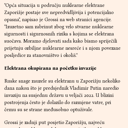
"Opća situacija u području nuklearne elektrane
Zaporižje postaje sve nepredvidljivija i potencijalno
opasna", napisao je Grossi na web stranici agencije.
"Izuzetno sam zabrinut zbog vrlo stvarne nuklearne
sigurnosti i sigurnosnih rizika s kojima se elektrana
suočava. Moramo djelovati sada kako bismo spriječili
prijetnju ozbiljne nuklearne nesreće i s njom povezane
posljedice za stanovništvo i okoliš."
Elektrana okupirana na početku invazije
Ruske snage zauzele su elektranu u Zaporižju nekoliko
dana nakon što je predsjednik Vladimir Putin naredio
invaziju na susjednu državu u veljači 2022. U blizini
postrojenja često je dolazilo do razmjene vatre, pri
čemu su se strane međusobno optuživale.
Grossi je zadnji put posjetio Zaporižju, najveću