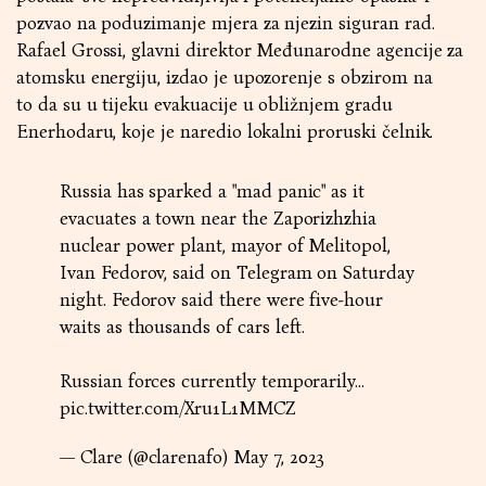
pozvao na poduzimanje mjera za njezin siguran rad.
Rafael Grossi, glavni direktor Međunarodne agencije za
atomsku energiju, izdao je upozorenje s obzirom na
to da su u tijeku evakuacije u obližnjem gradu
Enerhodaru, koje je naredio lokalni proruski čelnik.
Russia has sparked a "mad panic" as it
evacuates a town near the Zaporizhzhia
nuclear power plant, mayor of Melitopol,
Ivan Fedorov, said on Telegram on Saturday
night. Fedorov said there were five-hour
waits as thousands of cars left.
Russian forces currently temporarily…
pic.twitter.com/Xru1L1MMCZ
— Clare (@clarenafo)
May 7, 2023