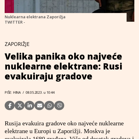
Nuklearna elektrana Zaporižja
TWITTER -
ZAPORIŽJE
Velika panika oko najveće
nuklearne elektrane: Rusi
evakuiraju gradove
PIŠE: HINA
/
08.05.2023. u 10:44
Rusija evakuira gradove oko najveće nuklearne
elektrane u Europi u Zaporižji. Moskva je
evakuirala 1680 građana. Više od desetak gradova i