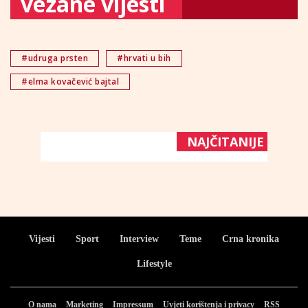
vezane vijesti
#udruga prsten
#hrvati u bih
#elma kovačević bajtal
NAJČITANIJE
Vijesti
Sport
Interview
Teme
Crna kronika
Lifestyle
O nama
Marketing
Impressum
Uvjeti korištenja i privacy
RSS