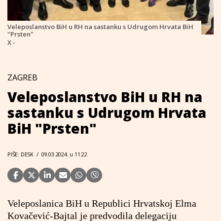
Veleposlanstvo BiH u RH na sastanku s Udrugom Hrvata BiH
"Prsten"
X -
ZAGREB
Veleposlanstvo BiH u RH na
sastanku s Udrugom Hrvata
BiH "Prsten"
PIŠE: DESK
/
09.03.2024. u 11:22
Veleposlanica BiH u Republici Hrvatskoj Elma
Kovačević-Bajtal je predvodila delegaciju