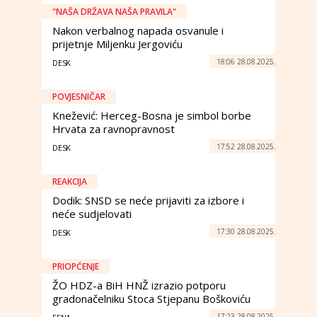
"NAŠA DRŽAVA NAŠA PRAVILA"
Nakon verbalnog napada osvanule i
prijetnje Miljenku Jergoviću
18:06 28.08.2025.
DESK
POVJESNIČAR
Knežević: Herceg-Bosna je simbol borbe
Hrvata za ravnopravnost
17:52 28.08.2025.
DESK
REAKCIJA
Dodik: SNSD se neće prijaviti za izbore i
neće sudjelovati
17:30 28.08.2025.
DESK
PRIOPĆENJE
ŽO HDZ-a BiH HNŽ izrazio potporu
gradonačelniku Stoca Stjepanu Boškoviću
17:23 28.08.2025.