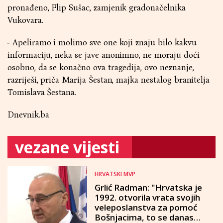
pronađeno, Flip Sušac, zamjenik gradonačelnika
Vukovara.
- Apeliramo i molimo sve one koji znaju bilo kakvu
informaciju, neka se jave anonimno, ne moraju doći
osobno, da se konačno ova tragedija, ovo neznanje,
razriješi, priča Marija Šestan, majka nestalog branitelja
Tomislava Šestana.
Dnevnik.ba
vezane vijesti
HRVATSKI MVP
Grlić Radman: "Hrvatska je
1992. otvorila vrata svojih
veleposlanstva za pomoć
Bošnjacima, to se danas