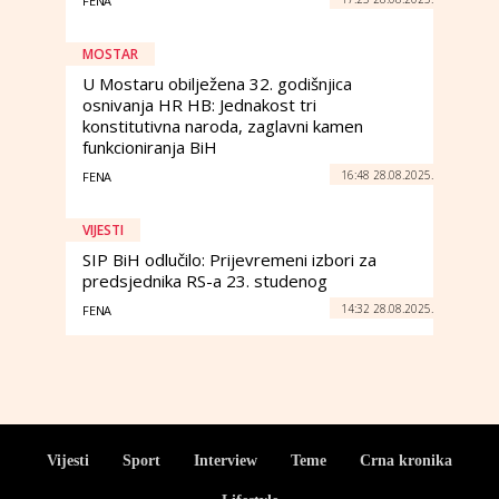
FENA
MOSTAR
U Mostaru obilježena 32. godišnjica
osnivanja HR HB: Jednakost tri
konstitutivna naroda, zaglavni kamen
funkcioniranja BiH
16:48 28.08.2025.
FENA
VIJESTI
SIP BiH odlučilo: Prijevremeni izbori za
predsjednika RS-a 23. studenog
14:32 28.08.2025.
FENA
Vijesti
Sport
Interview
Teme
Crna kronika