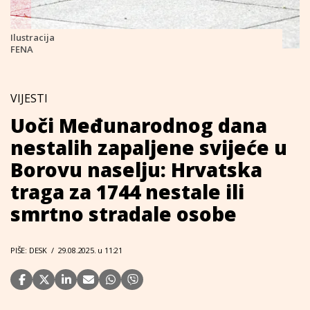
Ilustracija
FENA
VIJESTI
Uoči Međunarodnog dana
nestalih zapaljene svijeće u
Borovu naselju: Hrvatska
traga za 1744 nestale ili
smrtno stradale osobe
PIŠE: DESK
/
29.08.2025. u 11:21