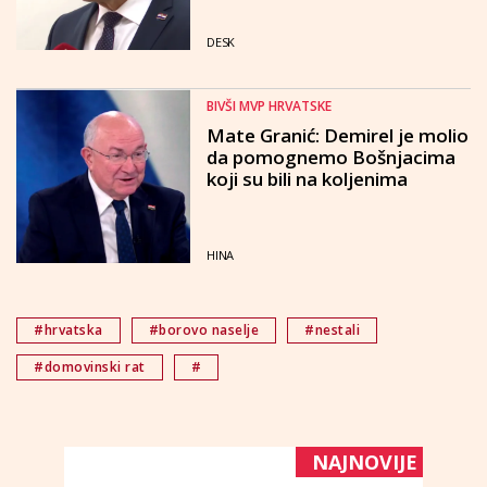
zaboravlja"
DESK
BIVŠI MVP HRVATSKE
Mate Granić: Demirel je molio
da pomognemo Bošnjacima
koji su bili na koljenima
HINA
#hrvatska
#borovo naselje
#nestali
#domovinski rat
#
NAJNOVIJE