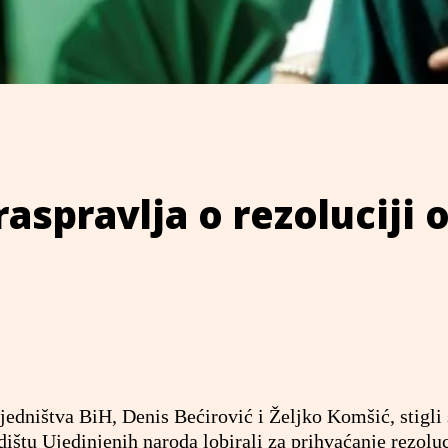
aspravlja o rezoluciji 
sjedništva BiH, Denis Bećirović i Željko Komšić, stigli
ištu Ujedinjenih naroda lobirali za prihvaćanje rezoluc