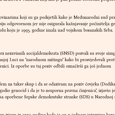
ovinarima koji su ga podsjetili kako je Međunarodni sud pra
biju odgovornom jer nije osigurala kažnjavanje počinitelja g
olu koju je 1995. godine imala nad vojskom bosanskih Srba.
ez nezavisnih socijaldemokrata (SNSD) pozvali su svoje simp
anjoj Luci na "narodnom mitingu" kako bi prosvjedovali prot
enici. Iz oporbe su taj poziv odbili označivši ga još jednom
em na takav skup i da se odazivam na poziv čovjeka (Dodika)
odio genocid i da je to nesporna pravna činjenica", izjavio j
ka oporbene Srpske demokratske stranke (SDS) u Narodnoj 
u izjavu iz 2007. godine kada je on u jednom intervjuu kaz