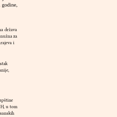
. godine,
ma država
 nužna za
rajeva i
stak
nije,
upštine
BiH, u tom
osanskih