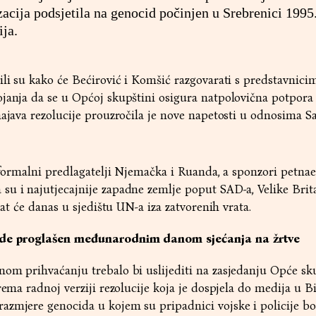
acija podsjetila na genocid počinjen u Srebrenici 1995
ija.
ili su kako će Bećirović i Komšić razgovarati s predstavnici
ojanja da se u Općoj skupštini osigura natpolovična potpora
najava rezolucije prouzročila je nove napetosti u odnosima Sa
.
u formalni predlagatelji Njemačka i Ruanda, a sponzori petnae
u i najutjecajnije zapadne zemlje poput SAD-a, Velike Brita
ljat će danas u sjedištu UN-a iza zatvorenih vrata.
bude proglašen međunarodnim danom sjećanja na žrtve
nom prihvaćanju trebalo bi uslijediti na zasjedanju Opće sk
Prema radnoj verziji rezolucije koja je dospjela do medija u 
azmjere genocida u kojem su pripadnici vojske i policije b