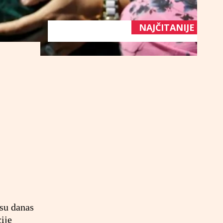
NAJČITANIJE
o
 su danas
ije