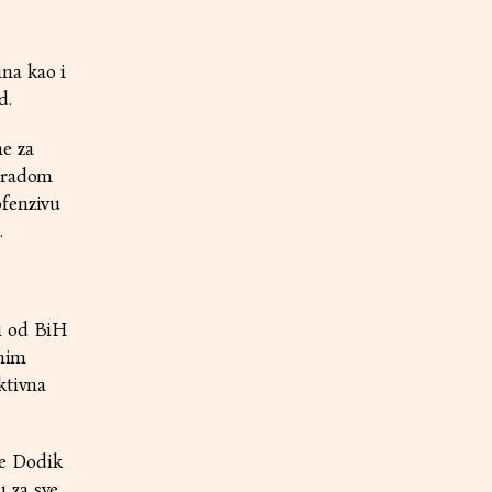
na kao i
d.
e za
loradom
ofenzivu
.
i od BiH
dnim
ktivna
je Dodik
 za sve