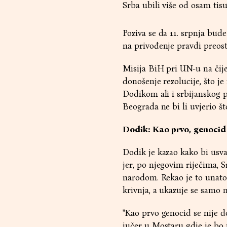
Srba ubili više od osam tis
Poziva se da 11. srpnja bu
na privođenje pravdi preosta
Misija BiH pri UN-u na čij
donošenje rezolucije, što 
Dodikom ali i srbijanskog p
Beograda ne bi li uvjerio š
Dodik: Kao prvo, genocid
Dodik je kazao kako bi usv
jer, po njegovim riječima, 
narodom. Rekao je to unatoč
krivnja, a ukazuje se samo n
"Kao prvo genocid se nije do
jučer u Mostaru gdje je bo