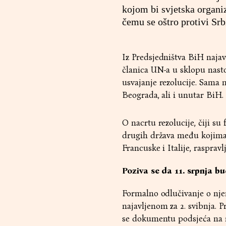
kojom bi svjetska organiz
čemu se oštro protivi Srb
Iz Predsjedništva BiH najav
članica UN-a u sklopu nast
usvajanje rezolucije. Sama 
Beograda, ali i unutar BiH
O nacrtu rezolucije, čiji s
drugih država među kojima s
Francuske i Italije, rasprav
Poziva se da 11. srpnja 
Formalno odlučivanje o nje
najavljenom za 2. svibnja. 
se dokumentu podsjeća na r