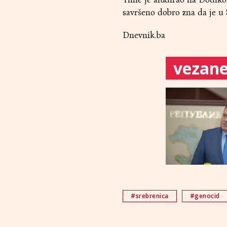
savršeno dobro zna da je u 
Dnevnik.ba
vezane 
#srebrenica
#genocid