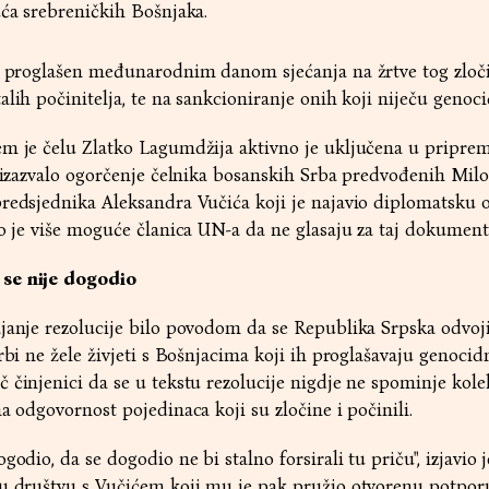
uća srebreničkih Bošnjaka.
de proglašen međunarodnim danom sjećanja na žrtve tog zloči
lih počinitelja, te na sankcioniranje onih koji niječu genoci
em je čelu Zlatko Lagumdžija aktivno je uključena u priprem
je izazvalo ogorčenje čelnika bosanskih Srba predvođenih Mi
redsjednika Aleksandra Vučića koji je najavio diplomatsku 
to je više moguće članica UN-a da ne glasaju za taj dokument
 se nije dogodio
ajanje rezolucije bilo povodom da se Republika Srpska odvoj
Srbi ne žele živjeti s Bošnjacima koji ih proglašavaju genoci
 činjenici da se u tekstu rezolucije nigdje ne spominje kole
a odgovornost pojedinaca koji su zločine i počinili.
godio, da se dogodio ne bi stalno forsirali tu priču", izjavio 
 u društvu s Vučićem koji mu je pak pružio otvorenu potporu