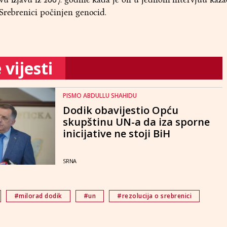
Srebrenici počinjen genocid.
vijesti
PISMO ABDULLU SHAHIDU
Dodik obavijestio Opću
skupštinu UN-a da iza sporne
inicijative ne stoji BiH
SRNA
#milorad dodik
#un
#rezolucija o srebrenici