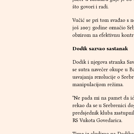
što govori i radi.
Vučić se pri tom svađao s n
još 2007. godine označio Sr
obzirom na efektivnu kontr
Dodik sazvao sastanak
Dodik i njegova stranka Sav
se sutra navečer okupe u B
usvajanja rezolucije o Srebr
manipulacijom režima.
"Ne pada mi na pamet da id
rekao da se u Srebrenici dog
predsjednik kluba zastupni
RS Vukota Govedarica.
Time je aludirao na Dodikov