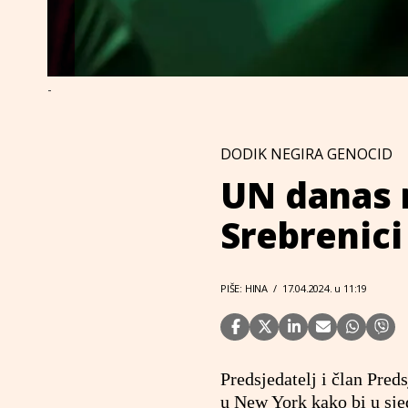
-
DODIK NEGIRA GENOCID
UN danas r
Srebrenici
PIŠE: HINA
/
17.04.2024. u 11:19
Predsjedatelj i član Pred
u New York kako bi u sjed