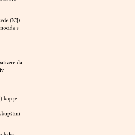
vde (ICJ)
enocida s
atizere da
iv
 koji je
e
skupštini
ao kako