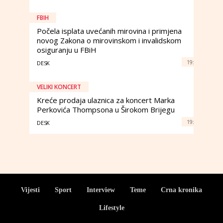
FBIH
Počela isplata uvećanih mirovina i primjena
novog Zakona o mirovinskom i invalidskom
osiguranju u FBiH
19:
DESK
VELIKI KONCERT
Kreće prodaja ulaznica za koncert Marka
Perkovića Thompsona u Širokom Brijegu
19:
DESK
Vijesti
Sport
Interview
Teme
Crna kronika
Lifestyle