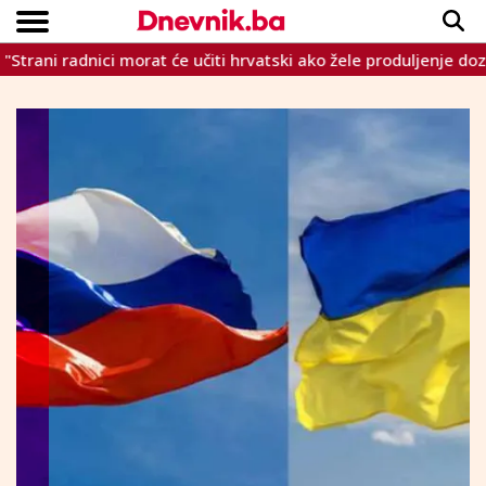
adnici morat će učiti hrvatski ako žele produljenje dozvole"
Copyright © Dnevnik.ba 2023.
CRNA KRONIKA
INTERVIEW
LIFESTYLE
VIJESTI
SPORT
TEME