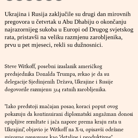
Ukrajina i Rusija zaključile su drugi dan mirovnih
pregovora u četvrtak u Abu Dhabiju o okončanju
najrazornijeg sukoba u Europi od Drugog svjetskog
rata, pristavši na veliku razmjenu zarobljenika,
prvu u pet mjeseci, rekli su dužnosnici.
Steve Witkoff, posebni izaslanik američkog
predsjednika Donalda Trumpa, rekao je da su
delegacije Sjedinjenih Država, Ukrajine i Rusije
dogovorile razmjenu 314 ratnih zarobljenika.
"Iako predstoji značajan posao, koraci poput ovog
pokazuju da kontinuirani diplomatski angažman donosi
opipljive rezultate i jača napore prema kraju rata u
Ukrajini", objavio je Witkoff na X-u, opisavši održane
mirovne pregovore kao "detaljne i produktivne".