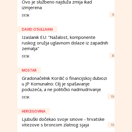
Ovo je službeno najduža zmija ikad
izmjerena
9:
DESK
DAVID O’SULLIVAN
Izaslanik EU: "Nažalost, komponente
ruskog oružja uglavnom dolaze iz zapadnih
zemalja"
8:
DESK
MOSTAR
Gradonačelnik Kordić o financijskoj dubiozi
u JP Komunalno: Cilj je spašavanje
poduzeća, a ne političko nadmudrivanje
19:
DESK
HERCEGOVINA
Ljubuški dočekao svoje sinove - hrvatske
vitezove s broncom zlatnog sjaja
19: