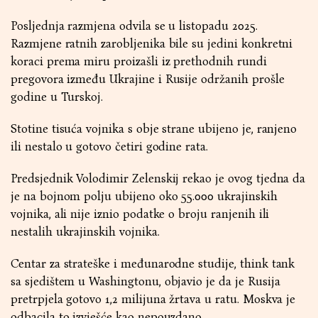
Posljednja razmjena odvila se u listopadu 2025.
Razmjene ratnih zarobljenika bile su jedini konkretni
koraci prema miru proizašli iz prethodnih rundi
pregovora između Ukrajine i Rusije održanih prošle
godine u Turskoj.
Stotine tisuća vojnika s obje strane ubijeno je, ranjeno
ili nestalo u gotovo četiri godine rata.
Predsjednik Volodimir Zelenskij rekao je ovog tjedna da
je na bojnom polju ubijeno oko 55.000 ukrajinskih
vojnika, ali nije iznio podatke o broju ranjenih ili
nestalih ukrajinskih vojnika.
Centar za strateške i međunarodne studije, think tank
sa sjedištem u Washingtonu, objavio je da je Rusija
pretrpjela gotovo 1,2 milijuna žrtava u ratu. Moskva je
odbacila to izvješće kao nepouzdano.