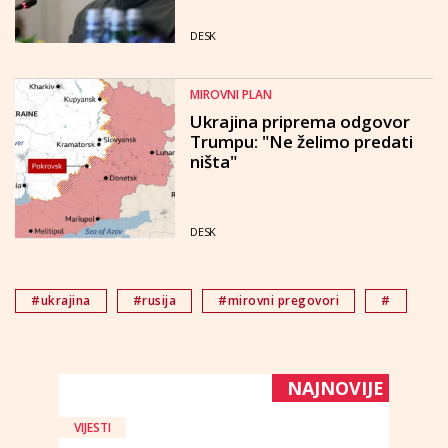
DESK
MIROVNI PLAN
Ukrajina priprema odgovor
Trumpu: "Ne želimo predati
ništa"
DESK
#ukrajina
#rusija
#mirovni pregovori
#
NAJNOVIJE
VIJESTI