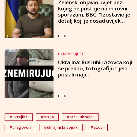
Zelenski objavio uvjet bez
kojeg ne pristaje na mirovni
sporazum; BBC: "Izostavio je
detalj koji je dosad uvijek
navodio"
DESK
UZNEMIRUJUĆE
Ukrajina: Rusi ubili Azovca koji
se predao, fotografiju tijela
poslali majci
DESK
#ukrajina
#rusija
#rat u ukrajini
#pregovori
#ukrajinski vojnik
#azov