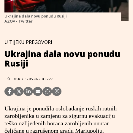
Ukrajina dala novu ponudu Rusiji
AZOV - Twitter
U TIJEKU PREGOVORI
Ukrajina dala novu ponudu
Rusiji
PIŠE: DESK
/
12.05.2022. u 07:27
Ukrajina je ponudila oslobađanje ruskih ratnih
zarobljenika u zamjenu za sigurnu evakuaciju
teško ozlijeđenih boraca zarobljenih unutar
čeličane u razrušenom gradu Mariupolju.