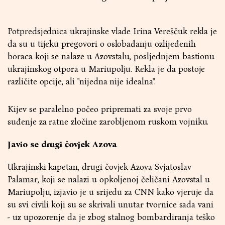
Potpredsjednica ukrajinske vlade Irina Vereščuk rekla je
da su u tijeku pregovori o oslobađanju ozlijeđenih
boraca koji se nalaze u Azovstalu, posljednjem bastionu
ukrajinskog otpora u Mariupolju. Rekla je da postoje
različite opcije, ali "nijedna nije idealna".
Kijev se paralelno počeo pripremati za svoje prvo
suđenje za ratne zločine zarobljenom ruskom vojniku.
Javio se drugi čovjek Azova
Ukrajinski kapetan, drugi čovjek Azova Svjatoslav
Palamar, koji se nalazi u opkoljenoj čeličani Azovstal u
Mariupolju, izjavio je u srijedu za CNN kako vjeruje da
su svi civili koji su se skrivali unutar tvornice sada vani
- uz upozorenje da je zbog stalnog bombardiranja teško