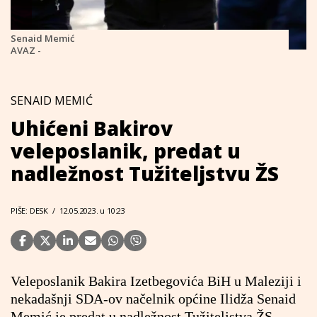
Senaid Memić
AVAZ -
SENAID MEMIĆ
Uhićeni Bakirov
veleposlanik, predat u
nadležnost Tužiteljstvu ŽS
PIŠE: DESK
/
12.05.2023. u 10:23
Veleposlanik Bakira Izetbegovića BiH u Maleziji i
nekadašnji SDA-ov načelnik općine Ilidža Senaid
Memić je predat u nadležnost Tužiteljstva ŽS.