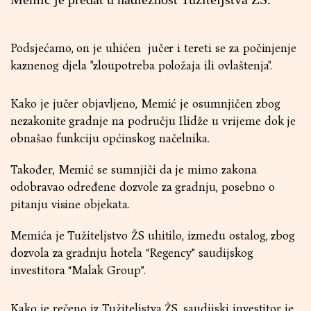
Podsjećamo, on je uhićen jučer i tereti se za počinjenje
kaznenog djela "zloupotreba položaja ili ovlaštenja".
Kako je jučer objavljeno, Memić je osumnjičen zbog
nezakonite gradnje na području Ilidže u vrijeme dok je
obnašao funkciju općinskog načelnika.
Također, Memić se sumnjiči da je mimo zakona
odobravao određene dozvole za gradnju, posebno o
pitanju visine objekata.
Memića je Tužiteljstvo ŽS uhitilo, između ostalog, zbog
dozvola za gradnju hotela “Regency” saudijskog
investitora “Malak Group”.
Kako je rečeno iz Tužiteljstva ŽS, saudijski investitor je