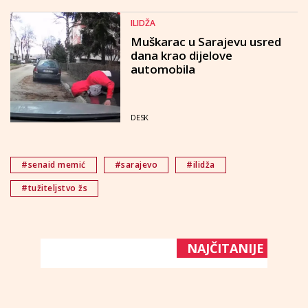
ILIDŽA
Muškarac u Sarajevu usred
dana krao dijelove
automobila
DESK
#senaid memić
#sarajevo
#ilidža
#tužiteljstvo žs
NAJČITANIJE