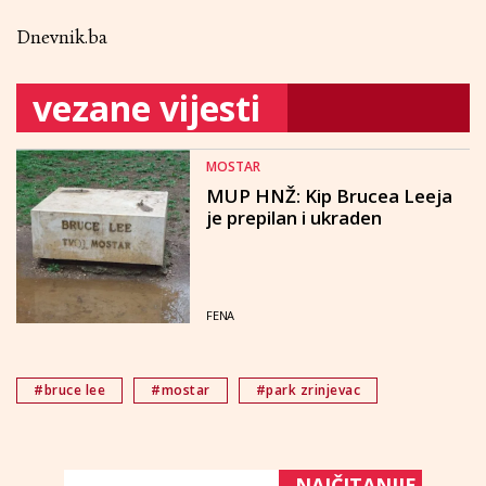
Dnevnik.ba
vezane vijesti
MOSTAR
MUP HNŽ: Kip Brucea Leeja
je prepilan i ukraden
FENA
#bruce lee
#mostar
#park zrinjevac
NAJČITANIJE