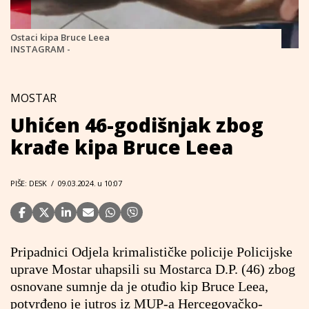
Ostaci kipa Bruce Leea
INSTAGRAM -
MOSTAR
Uhićen 46-godišnjak zbog
krađe kipa Bruce Leea
PIŠE: DESK
/
09.03.2024. u 10:07
Pripadnici Odjela krimalističke policije Policijske
uprave Mostar uhapsili su Mostarca D.P. (46) zbog
osnovane sumnje da je otuđio kip Bruce Leea,
potvrđeno je jutros iz MUP-a Hercegovačko-