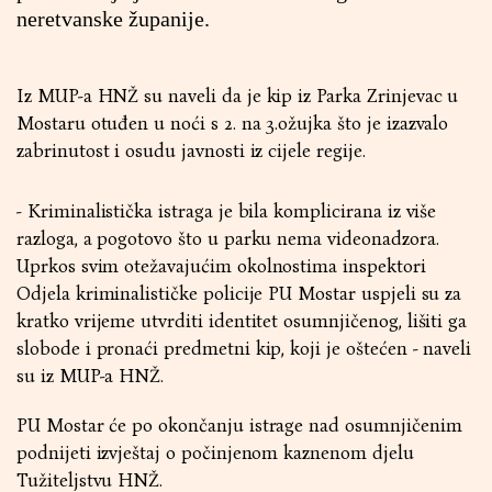
neretvanske županije.
Iz MUP-a HNŽ su naveli da je kip iz Parka Zrinjevac u
Mostaru otuđen u noći s 2. na 3.ožujka što je izazvalo
zabrinutost i osudu javnosti iz cijele regije.
- Kriminalistička istraga je bila komplicirana iz više
razloga, a pogotovo što u parku nema videonadzora.
Uprkos svim otežavajućim okolnostima inspektori
Odjela kriminalističke policije PU Mostar uspjeli su za
kratko vrijeme utvrditi identitet osumnjičenog, lišiti ga
slobode i pronaći predmetni kip, koji je oštećen - naveli
su iz MUP-a HNŽ.
PU Mostar će po okončanju istrage nad osumnjičenim
podnijeti izvještaj o počinjenom kaznenom djelu
Tužiteljstvu HNŽ.