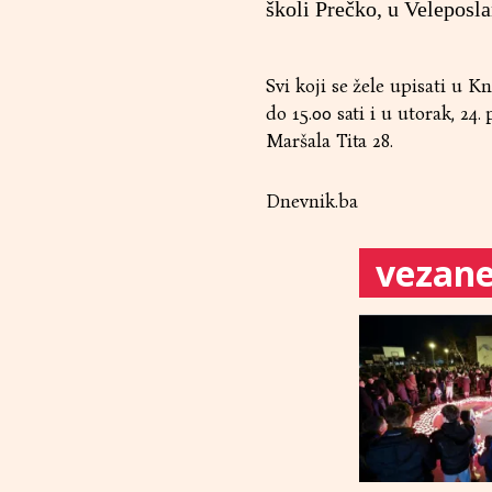
školi Prečko, u Veleposl
Svi koji se žele upisati u K
do 15.00 sati i u utorak, 24
Maršala Tita 28.
Dnevnik.ba
vezane 