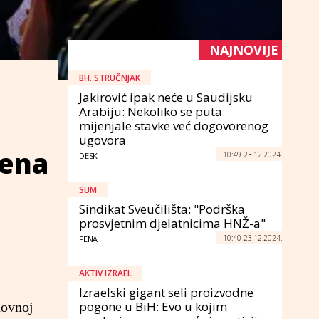
NAJNOVIJE
BH. STRUČNJAK
Jakirović ipak neće u Saudijsku
Arabiju: Nekoliko se puta
mijenjale stavke već dogovorenog
ugovora
rena
10:49 23.12.2024.
DESK
SUM
Sindikat Sveučilišta: "Podrška
prosvjetnim djelatnicima HNŽ-a"
10:40 23.12.2024.
FENA
AKTIV IZRAEL
Izraelski gigant seli proizvodne
pogone u BiH: Evo u kojim
novnoj