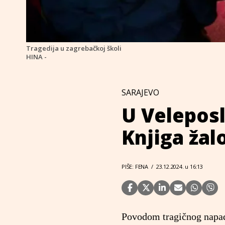
Tragedija u zagrebačkoj školi
HINA -
SARAJEVO
U Velepos
Knjiga žal
PIŠE: FENA
/
23.12.2024. u 16:13
Povodom tragičnog napada