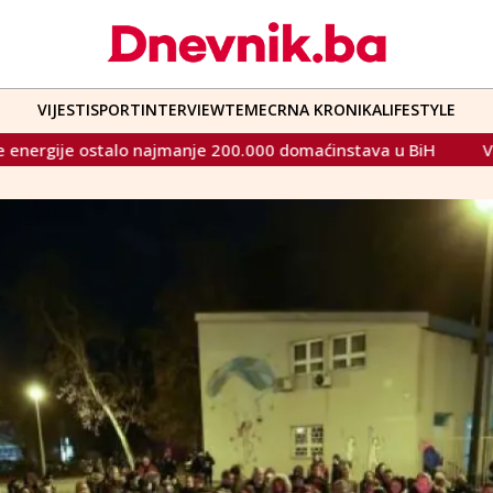
VIJESTI
SPORT
INTERVIEW
TEME
CRNA KRONIKA
LIFESTYLE
manje 200.000 domaćinstava u BiH
Vlada Posavske župani