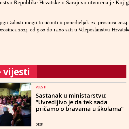
anstvu Republike Hrvatske u Sarajevu otvorena je Knjiga
njigu žalosti mogu to učiniti u ponedjeljak, 23. prosinca 2024.
. prosinca 2024. od 9.00 do 12.00 sati u Veleposlanstvu Hrvatsk
vijesti
VIJESTI
Sastanak u ministarstvu:
“Uvredljivo je da tek sada
pričamo o bravama u školama”
DESK