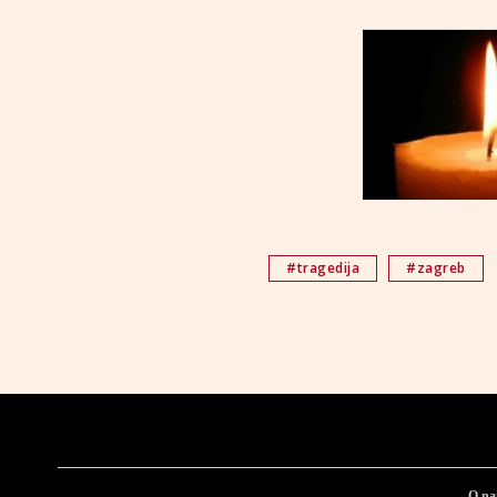
#tragedija
#zagreb
O n