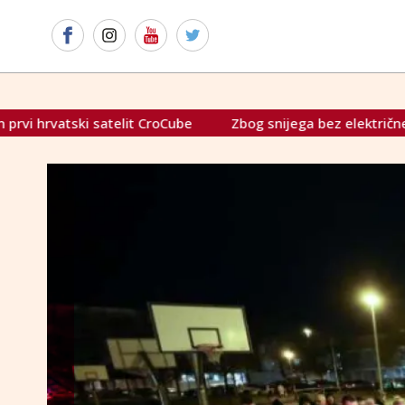
 CroCube
Zbog snijega bez električne energije ostalo naj