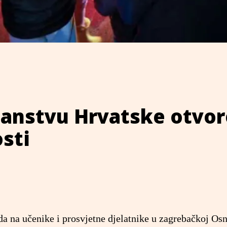
lanstvu Hrvatske otvo
osti
 na učenike i prosvjetne djelatnike u zagrebačkoj Os