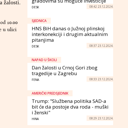
gradovima su moguće investicije
 žalosti.
08:42 23.12.2024.
DESK
SJEDNICA
 od 10.00
HNS BiH danas o Južnoj plinskoj
e u ulici
interkonekciji i drugim aktualnim
pitanjima
08:37 23.12.2024.
DESK
NAPAD U ŠKOLI
Dan žalosti u Crnoj Gori zbog
tragedije u Zagrebu
08:33 23.12.2024.
FENA
AMERIČKI PREDSJEDNIK
Trump: "Službena politika SAD-a
bit će da postoje dva roda - muški
i ženski"
08:29 23.12.2024.
HINA