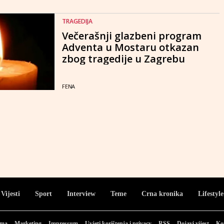
TRAGEDIJA
Večerašnji glazbeni program
Adventa u Mostaru otkazan
zbog tragedije u Zagrebu
FENA
Vijesti
Sport
Interview
Teme
Crna kronika
Lifestyle
ama
Marketing
Impressum
Uvjeti korištenja i privacy
RSS
Dojavi vijest
Ko