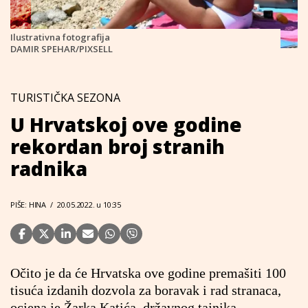
Ilustrativna fotografija
DAMIR SPEHAR/PIXSELL
TURISTIČKA SEZONA
U Hrvatskoj ove godine
rekordan broj stranih
radnika
PIŠE: HINA
/
20.05.2022. u 10:35
Očito je da će Hrvatska ove godine premašiti 100
tisuća izdanih dozvola za boravak i rad stranaca,
ocjena je Žarka Katića, državnog tajnika