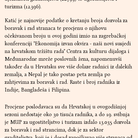
turizma (12.396).
Katić je najnovije podatke o kretanju broja dozvola za
boravak i rad stranaca te procjenu o njihovu
očekivanom broju u ovoj godini iznio na zagrebačkoj
konferenciji "Ekonomija izvan okvira - naši novi susjedi
na hrvatskom tržištu rada" Centra za kulturu dijaloga i
Međunarodne mreže poslovnih žena, napomenuvši
također da u Hrvatsku sve više dolaze radnici iz dalekih
zemalja, a Nepal je tako postao peta zemlja po
zahtjevima za boravak i rad. Raste i broj radnika iz
Indije, Bangladeša i Filipina.
Procjene poslodavaca su da Hrvatskoj u ovogodišnjoj
sezoni nedostaje oko 30 tisuća radnika, a do 19. svibnja
je MUP za ugostiteljstvo i turizam izdalo 13.035 dozvola
za boravak i rad strancima, dok je za sektor
graditeljstva, koji je i dosad zapošljavao više stranaca od