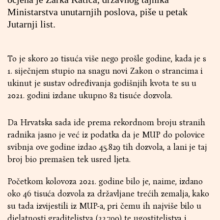
Ministarstva unutarnjih poslova, piše u petak
Jutarnji list.
To je skoro 20 tisuća više nego prošle godine, kada je s
1. siječnjem stupio na snagu novi Zakon o strancima i
ukinut je sustav određivanja godišnjih kvota te su u
2021. godini izdane ukupno 82 tisuće dozvola.
Da Hrvatska sada ide prema rekordnom broju stranih
radnika jasno je već iz podatka da je MUP do polovice
svibnja ove godine izdao 45.829 tih dozvola, a lani je taj
broj bio premašen tek usred ljeta.
Početkom kolovoza 2021. godine bilo je, naime, izdano
oko 46 tisuća dozvola za državljane trećih zemalja, kako
su tada izvijestili iz MUP-a, pri čemu ih najviše bilo u
djelatnosti graditeljstva (22.799) te ugostiteljstva i