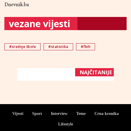
Dnevnik.ba
vezane vijesti
#srednje škole
#statistika
#fbih
NAJČITANIJE
Vijesti
Sport
Interview
Teme
Crna kronika
Lifestyle