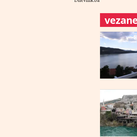
Dnevnik.ba
vezane 