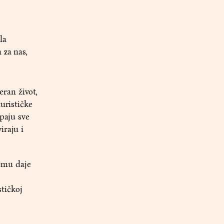
la
 za nas,
ran život,
urističke
upaju sve
iraju i
ajmu daje
tičkoj