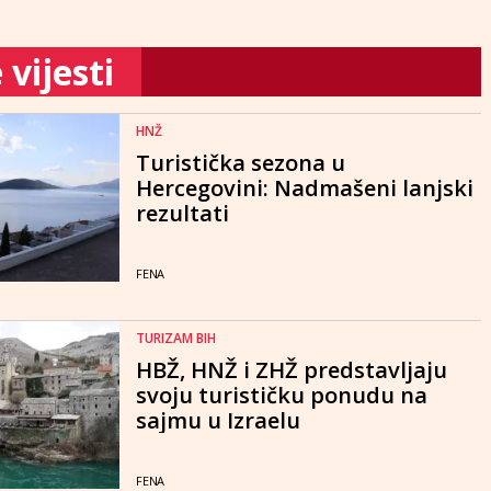
vijesti
HNŽ
Turistička sezona u
Hercegovini: Nadmašeni lanjski
rezultati
FENA
TURIZAM BIH
HBŽ, HNŽ i ZHŽ predstavljaju
svoju turističku ponudu na
sajmu u Izraelu
FENA