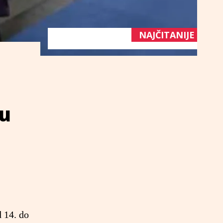
NAJČITANIJE
mu
d 14. do