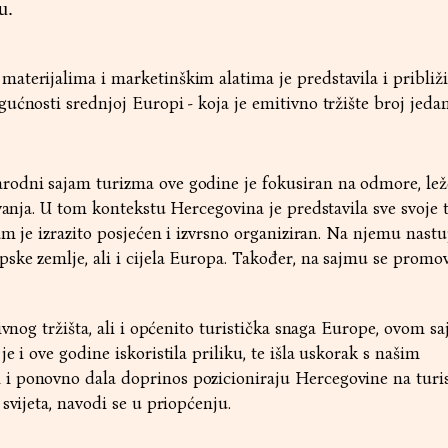
u.
terijalima i marketinškim alatima je predstavila i približi
ućnosti srednjoj Europi - koja je emitivno tržište broj jedan
odni sajam turizma ove godine je fokusiran na odmore, leže
vanja. U tom kontekstu Hercegovina je predstavila sve svoje t
am je izrazito posjećen i izvrsno organiziran. Na njemu nast
ske zemlje, ali i cijela Europa. Također, na sajmu se promov
ivnog tržišta, ali i općenito turistička snaga Europe, ovom s
e i ove godine iskoristila priliku, te išla uskorak s našim
 ponovno dala doprinos pozicioniraju Hercegovine na turis
svijeta, navodi se u priopćenju.