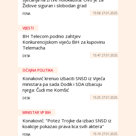
Židove siguran i slobodan grad
15:58 27.01.2025.
FENA
VIJESTI
BH Telecom podnio zahtjev
Konkurencijskom vijeću BiH za kupovinu
Telemacha
15:47 27.01.2025.
DESK
OČAJNA POLITIKA
Konaković krenuo izbaciti SNSD iz Vijeća
ministara pa sada Dodik i SDA izbacuju
njega: Čudi me Komšić
15:25 27.01.2025.
DESK
MINISTAR VP BIH
Konaković: "Potez Trojke da izbaci SNSD iz
koalicije pokazao prava lica svih aktera"
15:19 27.01.2025.
FENA