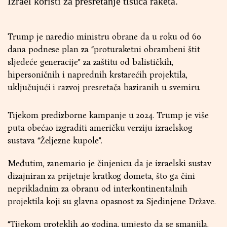
Izrael koristi za presretanje tisuća raketa.
Trump je naredio ministru obrane da u roku od 60
dana podnese plan za “proturaketni obrambeni štit
sljedeće generacije” za zaštitu od balističkih,
hipersoničnih i naprednih krstarećih projektila,
uključujući i razvoj presretača baziranih u svemiru.
Tijekom predizborne kampanje u 2024. Trump je više
puta obećao izgraditi američku verziju izraelskog
sustava “Željezne kupole”.
Međutim, zanemario je činjenicu da je izraelski sustav
dizajniran za prijetnje kratkog dometa, što ga čini
neprikladnim za obranu od interkontinentalnih
projektila koji su glavna opasnost za Sjedinjene Države.
“Tijekom proteklih 40 godina, umjesto da se smanjila,