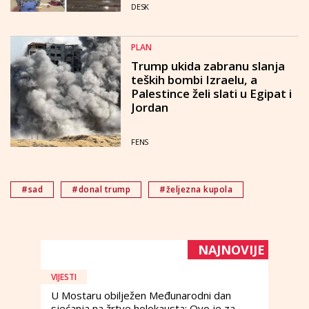
DESK
PLAN
Trump ukida zabranu slanja
teških bombi Izraelu, a
Palestince želi slati u Egipat i
Jordan
FENS
#sad
#donal trump
#željezna kupola
NAJNOVIJE
VIJESTI
U Mostaru obilježen Međunarodni dan
sjećanja na žrtve holokausta: Ovo je za