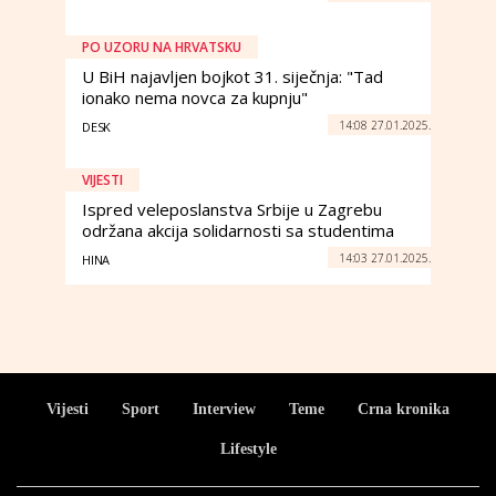
PO UZORU NA HRVATSKU
U BiH najavljen bojkot 31. siječnja: "Tad
ionako nema novca za kupnju"
14:08 27.01.2025.
DESK
VIJESTI
Ispred veleposlanstva Srbije u Zagrebu
održana akcija solidarnosti sa studentima
14:03 27.01.2025.
HINA
Vijesti
Sport
Interview
Teme
Crna kronika
Lifestyle