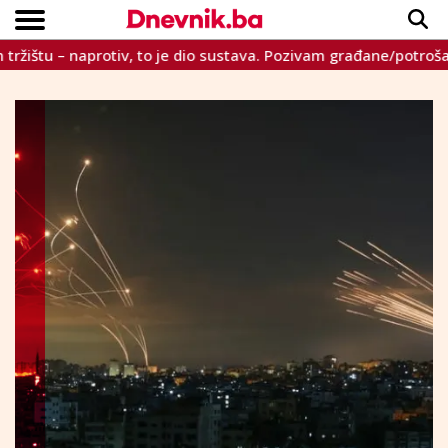
tu – naprotiv, to je dio sustava. Pozivam građane/potrošače, da
Copyright © Dnevnik.ba 2023.
CRNA KRONIKA
INTERVIEW
LIFESTYLE
VIJESTI
SPORT
TEME