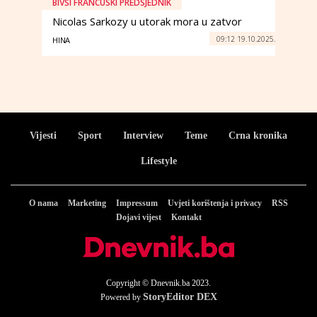
BIVŠI FRANCUSKI PREDSJEDNIK
Nicolas Sarkozy u utorak mora u zatvor
09:12 19.10.2025.
HINA
Vijesti
Sport
Interview
Teme
Crna kronika
Lifestyle
O nama
Marketing
Impressum
Uvjeti korištenja i privacy
RSS
Dojavi vijest
Kontakt
Copyright © Dnevnik.ba 2023.
StoryEditor DEX
Powered by