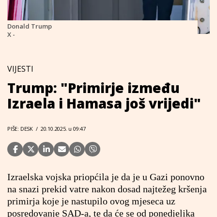
Donald Trump
X -
VIJESTI
Trump: "Primirje između
Izraela i Hamasa još vrijedi"
PIŠE: DESK
/
20.10.2025. u 09:47
Izraelska vojska priopćila je da je u Gazi ponovno
na snazi prekid vatre nakon dosad najtežeg kršenja
primirja koje je nastupilo ovog mjeseca uz
posredovanje SAD-a, te da će se od ponedjeljka