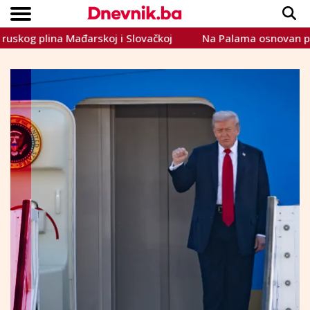
 plina Mađarskoj i Slovačkoj
Na Palama osnovan pokret "S
Copyright © Dnevnik.ba 2023.
CRNA KRONIKA
INTERVIEW
LIFESTYLE
VIJESTI
SPORT
TEME