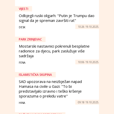
VIJESTI
Odbjegli ruski oligarh: "Putin je Trumpu dao
signal da je spreman završiti rat"
10:26 19.10.2025.
DESK
PARK ZRINJEVAC
Mostarski nastavnici pokrenuli besplatne
radionice za djecu, park zaslužuje više
sadržaja
10:06 19.10.2025.
FENA
ISLAMISTIČKA SKUPINA
SAD upozorava na neizbježan napad
Hamasa na civile u Gazi: "To bi
predstavljalo izravno i teško kršenje
sporazuma o prekidu vatre"
09:18 19.10.2025.
HINA