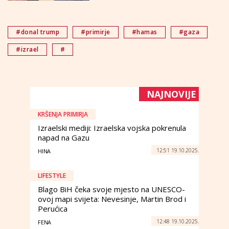
#donal trump
#primirje
#hamas
#gaza
#izrael
#
NAJNOVIJE
KRŠENJA PRIMIRJA
Izraelski mediji: Izraelska vojska pokrenula
napad na Gazu
12:51 19.10.2025.
HINA
LIFESTYLE
Blago BiH čeka svoje mjesto na UNESCO-
ovoj mapi svijeta: Nevesinje, Martin Brod i
Perućica
12:48 19.10.2025.
FENA