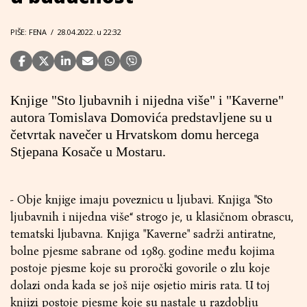
PIŠE: FENA
/
28.04.2022. u 22:32
Knjige "Sto ljubavnih i nijedna više" i "Kaverne"
autora Tomislava Domovića predstavljene su u
četvrtak navečer u Hrvatskom domu hercega
Stjepana Kosače u Mostaru.
- Obje knjige imaju poveznicu u ljubavi. Knjiga "Sto
ljubavnih i nijedna više“ strogo je, u klasičnom obrascu,
tematski ljubavna. Knjiga "Kaverne" sadrži antiratne,
bolne pjesme sabrane od 1989. godine među kojima
postoje pjesme koje su proročki govorile o zlu koje
dolazi onda kada se još nije osjetio miris rata. U toj
knjizi postoje pjesme koje su nastale u razdoblju