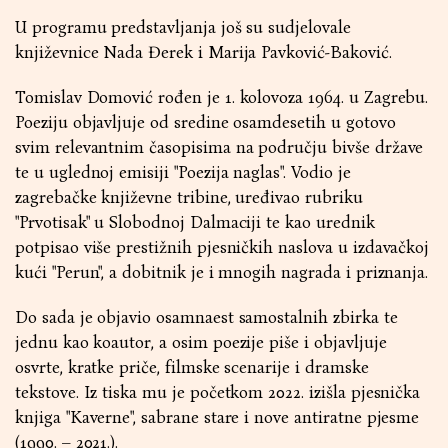
U programu predstavljanja još su sudjelovale
književnice Nada Đerek i Marija Pavković-Baković.
Tomislav Domović rođen je 1. kolovoza 1964. u Zagrebu.
Poeziju objavljuje od sredine osamdesetih u gotovo
svim relevantnim časopisima na području bivše države
te u uglednoj emisiji "Poezija naglas". Vodio je
zagrebačke književne tribine, uređivao rubriku
"Prvotisak" u Slobodnoj Dalmaciji te kao urednik
potpisao više prestižnih pjesničkih naslova u izdavačkoj
kući "Perun", a dobitnik je i mnogih nagrada i priznanja.
Do sada je objavio osamnaest samostalnih zbirka te
jednu kao koautor, a osim poezije piše i objavljuje
osvrte, kratke priče, filmske scenarije i dramske
tekstove. Iz tiska mu je početkom 2022. izišla pjesnička
knjiga "Kaverne", sabrane stare i nove antiratne pjesme
(1990. – 2021.).