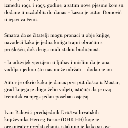
između 1991. i 1995. godine, a zatim nove pjesme koje su
dodane u razdoblju do danas – kazao je autor Domović
u izjavi za Fenu.
Smatra da se čitatelji mogu pronaći u obje knjige,
navodeći kako je jedna knjiga trajni obračun s
prošlošću, dok druga nudi stalnu budućnost.
- Ja oduvijek vjerujem u ljubav i mislim da je ona
vodilja i jedino što nas može održati – dodao je on.
Autor je otkrio kako je danas prvi put došao u Mostar,
grad kojega je dugo želio vidjeti, ističući da je ovaj
trenutak za njega jedan poseban osjećaj.
Ivan Baković, predsjednik Društva hrvatskih
književnika Herceg-Bosne (DHK HB) koje je
organizator predstavljanja istaknuo je kako su ove