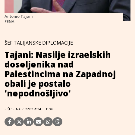
Antonio Tajani
FENA -
ŠEF TALIJANSKE DIPLOMACIJE
Tajani: Nasilje izraelskih
doseljenika nad
Palestincima na Zapadnoj
obali je postalo
'nepodnošljivo'
PIŠE: FENA
/
22.02.2024. u 15:49