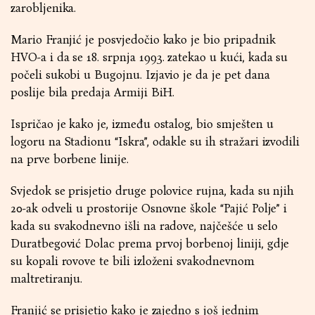
zarobljenika.
Mario Franjić je posvjedočio kako je bio pripadnik
HVO-a i da se 18. srpnja 1993. zatekao u kući, kada su
počeli sukobi u Bugojnu. Izjavio je da je pet dana
poslije bila predaja Armiji BiH.
Ispričao je kako je, između ostalog, bio smješten u
logoru na Stadionu “Iskra”, odakle su ih stražari izvodili
na prve borbene linije.
Svjedok se prisjetio druge polovice rujna, kada su njih
20-ak odveli u prostorije Osnovne škole “Pajić Polje” i
kada su svakodnevno išli na radove, najčešće u selo
Duratbegović Dolac prema prvoj borbenoj liniji, gdje
su kopali rovove te bili izloženi svakodnevnom
maltretiranju.
Franjić se prisjetio kako je zajedno s još jednim