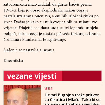
zatvorenikom imao zadatak da gurne bačvu prema
HVO-u, koja je ubrzo eksplodirala, nakon čega je
nastala uzajamna pucnjava, a oni bili izloženi riziku po
život. Dodao je kako su njih dvojica bili na nišanu sve
vrijeme. Prisjetio se i dana kada su tri logoraša uspjela
pobjeći, nakon čega je nastala još veća tortura, udaranje
čizmama i kundacima te ispitivanje.
Suđenje se nastavlja 2. srpnja.
Dnevnik.ba
vezane vijesti
VIJESTI
Hrvati Bugojna traže pritvor
za Cikotića i Mlaću: Tako bi se
smanjio pritisak na svjedoke i