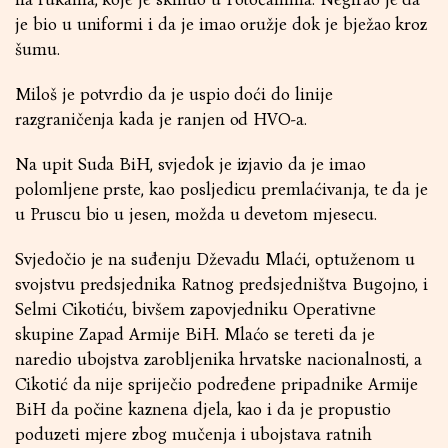
je bio u uniformi i da je imao oružje dok je bježao kroz
šumu.
Miloš je potvrdio da je uspio doći do linije
razgraničenja kada je ranjen od HVO-a.
Na upit Suda BiH, svjedok je izjavio da je imao
polomljene prste, kao posljedicu premlaćivanja, te da je
u Pruscu bio u jesen, možda u devetom mjesecu.
Svjedočio je na suđenju Dževadu Mlaći, optuženom u
svojstvu predsjednika Ratnog predsjedništva Bugojno, i
Selmi Cikotiću, bivšem zapovjedniku Operativne
skupine Zapad Armije BiH. Mlaćo se tereti da je
naredio ubojstva zarobljenika hrvatske nacionalnosti, a
Cikotić da nije spriječio podređene pripadnike Armije
BiH da počine kaznena djela, kao i da je propustio
poduzeti mjere zbog mučenja i ubojstava ratnih