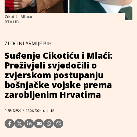
Cikotić i Mlaćo
RTV HB -
ZLOČINI ARMIJE BIH
Suđenje Cikotiću i Mlaći:
Preživjeli svjedočili o
zvjerskom postupanju
bošnjačke vojske prema
zarobljenim Hrvatima
PIŠE: DESK
/
12.06.2024. u 11:12