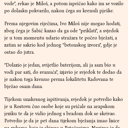
vode”, rekao je Miloš, a potom ispričao kako im se vozilo
po dolasku pokvarilo, nakon čega su krenuli pješke.
Prema njegovim riječima, Ivo Miloš nije mogao hodati,
zbog čega je Šabić kazao da ga ode “priklati”, a svjedok
je u tom momentu udario stražara te počeo bježati, a
zatim se sakrio kod jednog “betonskog izvora”, gdje je
ostao do jutra.
“Dolazio je jedan, svijetlio baterijom, ali ja sam bio u
vodi par sati, do svanuća”, izjavio je svjedok te dodao da
je nakon toga krenuo prema lokalitetu Radovana te
bježao osam dana.
Tijekom unakrsnog ispitivanja, svjedok je potvrdio kako
je u Rostovu čuo osobe koje su pričale na arapskom
jeziku te da je vidio jednog s bradom dok se skrivao.
Potvrdio je da je pet dana tijekom bježanja imao lisice
na rukama, koje je skinuo u Potočanima. Negirao je da