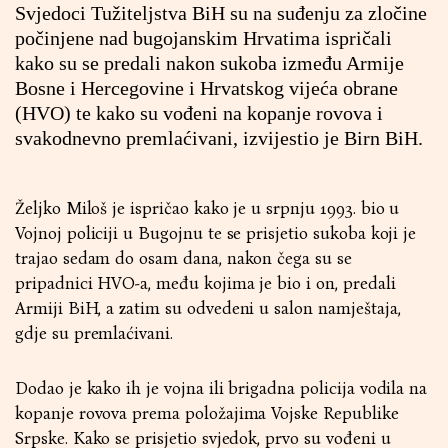
Svjedoci Tužiteljstva BiH su na suđenju za zločine
počinjene nad bugojanskim Hrvatima ispričali
kako su se predali nakon sukoba između Armije
Bosne i Hercegovine i Hrvatskog vijeća obrane
(HVO) te kako su vođeni na kopanje rovova i
svakodnevno premlaćivani, izvijestio je Birn BiH.
Željko Miloš je ispričao kako je u srpnju 1993. bio u
Vojnoj policiji u Bugojnu te se prisjetio sukoba koji je
trajao sedam do osam dana, nakon čega su se
pripadnici HVO-a, među kojima je bio i on, predali
Armiji BiH, a zatim su odvedeni u salon namještaja,
gdje su premlaćivani.
Dodao je kako ih je vojna ili brigadna policija vodila na
kopanje rovova prema položajima Vojske Republike
Srpske. Kako se prisjetio svjedok, prvo su vođeni u