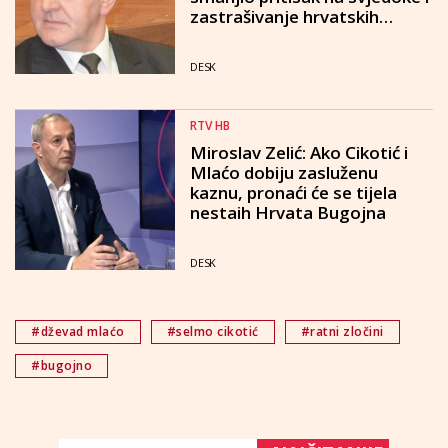
zastrašivanje hrvatskih
povratnika
DESK
RTV HB
Miroslav Zelić: Ako Cikotić i
Mlaćo dobiju zasluženu
kaznu, pronaći će se tijela
nestaih Hrvata Bugojna
DESK
#dževad mlaćo
#selmo cikotić
#ratni zločini
#bugojno