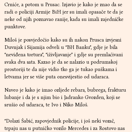
Crniće, a potom u Prusac. Izjavio je kako je znao da se
radi o policiji Armije BiH jer su imali opasače te da je
neke od njih poznavao ranije, kada su imali zajedničke
punktove.
Miloš je posvjedočio kako su ih nakon Prusca izvjesni
Duvnjak i Sijamija odveli u “BH Banku”, gdje je bila
“neviđena tortura”, “iživljavanje” i gdje su premlaćivani
svaka dva sata. Kazao je da se nalazio u podrumskoj
prostoriji te da nije vidio tko ga je tukao puškama i
letvama jer se više puta onesvijestio od udaraca.
Naveo je kako je imao ozljede rebara, bubrega, frakturu
lubanje i da je s njim bio i Jadranko Gvozden, koji se
srušio od udaraca, te Ivo i Niko Miloš.
“Dolazi Šabić, zapovjednik policije, i još neki vozač,
trpaju nas u putničko vozilo Mercedes i za Rostovo nas