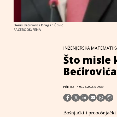
Denis Bećirović i Dragan Čović
FACEBOOK/FENA -
INŽENJERSKA MATEMATIK
Što misle 
Bećirovića
PIŠE: B.B.
/
09.06.2022. u 09:29
Bošnjački i probošnjački 