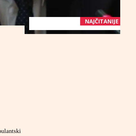
NAJČITANIJE
pulantski