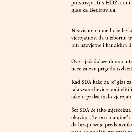
poistovjetiti s HDZ-om i
glas za Bećirovića.
Neovisno o tome hoće li Čovi
vjerojatnost da u izbornu tr
biti istovjetne i kandidira l
Ove riječi dolaze dominantno
neće za ovu prigodu izvlačit
Kad SDA kaže da je" glas za 
takozvane ljevice podijeliti
iako u praksi malo vjeroja
Šef SDA će tako mjesecima 
okovima, "teroru manjine" i
da biraju svoje predstavnik