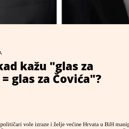
A
kad kažu "glas za
 = glas za Čovića"?
političari vole izraze i želje većine Hrvata u BiH mani