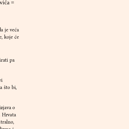
vića =
da je veća
e, koje će
rati pa
vi
a što bi,
zjava o
u Hrvata
tralno,