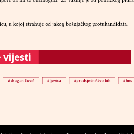
apore da im to onemogući. "2:1" važnije je od političkog plura
nicu, u kojoj strahuje od jakog bošnjačkog protukandidata.
vijesti
#dragan čović
#ljevica
#predsjedništvo bih
#hns