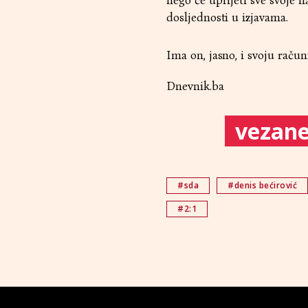
nego će uprijeti sve svoje n
dosljednosti u izjavama.
Ima on, jasno, i svoju raču
Dnevnik.ba
vezane 
#sda
#denis bećirović
#2:1