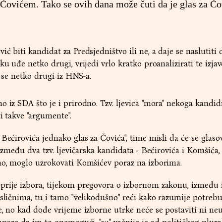
 Čovićem. Tako se ovih dana može čuti da je glas za Čo
ć biti kandidat za Predsjedništvo ili ne, a daje se naslutiti 
ku uđe netko drugi, vrijedi vrlo kratko proanalizirati te izjav
i se netko drugi iz HNS-a.
 iz SDA što je i prirodno. Tzv. ljevica "mora" nekoga kandidi
i takve "argumente".
Bećirovića jednako glas za Čovića", time misli da će se glaso
 između dva tzv. ljevičarska kandidata - Bećirovića i Komšića, 
tno, moglo uzrokovati Komšićev poraz na izborima.
prije izbora, tijekom pregovora o izbornom zakonu, između i
 sličnima, tu i tamo "velikodušno" reći kako razumije potreb
e, no kad dođe vrijeme izborne utrke neće se postaviti ni neu