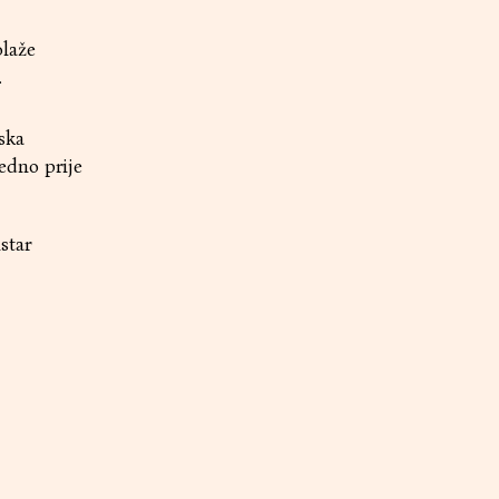
olaže
.
ska
edno prije
star