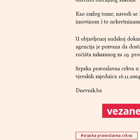
Kao razlog tome, navodi se 
imovinom i to nekretninama
U objavljenoj sudskoj dokum
agencija je pozvana da dos
ročišta zakazanog za 19. pro
Srpska pravoslavna crkva u 
vjerskih zajednica 16.11.2004
Dnevnik.ba
vezane 
#srpska pravoslavna crkva