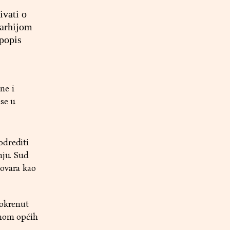
ivati o
parhijom
 popis
ne i
 se u
odrediti
nju. Sud
govara kao
pokrenut
enom općih