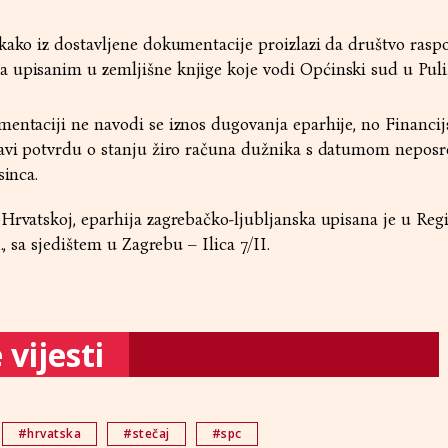
kako iz dostavljene dokumentacije proizlazi da društvo rasp
 upisanim u zemljišne knjige koje vodi Općinski sud u Puli
entaciji ne navodi se iznos dugovanja eparhije, no Financij
tavi potvrdu o stanju žiro računa dužnika s datumom neposr
sinca.
Hrvatskoj, eparhija zagrebačko-ljubljanska upisana je u Regi
., sa sjedištem u Zagrebu – Ilica 7/II.
vijesti
#hrvatska
#stečaj
#spc