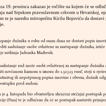
a 19. prosinca zakazao je ročište na kojem će se odluč
ečaja nad Srpskom pravoslavnom crkvom u Hrvatskoj, e
 te je naredio mitropolitu Kirilu Bojoviću da dostavi
je.
tupanje dužnika u roku od osam dana ne dostavi popis imovi
diti saslušanje osobe ovlaštene za zastupanje dužnika, ističe
uje sutkinja Jadranka Mađeruh.
saslušanje sud može osobi ovlaštenoj za zastupanje dužnika 
iti novčanom kaznom u iznosu do 1.327,23 eura”, stoji u rješe
istinitog ili nepotpunog popisa imovine i obveza, dužnik od
 postupku pred sudom.
 je 4. listopada bio obustavljen skraćeni stečajni postupak 
ije (Fina) te je odlučeno da će se postupak nastaviti primj