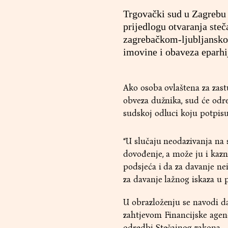
Trgovački sud u Zagrebu z
prijedlogu otvaranja st
zagrebačkom-ljubljanskom
imovine i obaveza eparhi
Ako osoba ovlaštena za zas
obveza dužnika, sud će odre
sudskoj odluci koju potpis
“U slučaju neodazivanja na 
dovođenje, a može ju i kazn
podsjeća i da za davanje ne
za davanje lažnog iskaza u
U obrazloženju se navodi da
zahtjevom Financijske agenc
odredbi Stečajnog zakona.