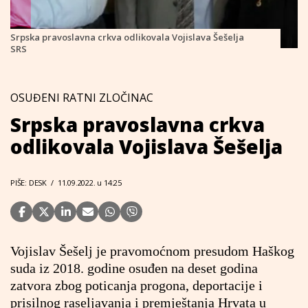
Srpska pravoslavna crkva odlikovala Vojislava Šešelja
SRS
OSUĐENI RATNI ZLOČINAC
Srpska pravoslavna crkva
odlikovala Vojislava Šešelja
PIŠE: DESK
/
11.09.2022. u 14:25
Vojislav Šešelj je pravomoćnom presudom Haškog
suda iz 2018. godine osuđen na deset godina
zatvora zbog poticanja progona, deportacije i
prisilnog raseljavanja i premještanja Hrvata u