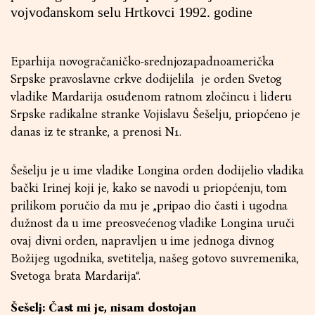
vojvođanskom selu Hrtkovci 1992. godine
Eparhija novogračaničko-srednjozapadnoamerička
Srpske pravoslavne crkve dodijelila je orden Svetog
vladike Mardarija osuđenom ratnom zločincu i lideru
Srpske radikalne stranke Vojislavu Šešelju, priopćeno je
danas iz te stranke, a prenosi
N1
.
Šešelju je u ime vladike Longina orden dodijelio vladika
bački Irinej koji je, kako se navodi u priopćenju, tom
prilikom poručio da mu je „pripao dio časti i ugodna
dužnost da u ime preosvećenog vladike Longina uruči
ovaj divni orden, napravljen u ime jednoga divnog
Božijeg ugodnika, svetitelja, našeg gotovo suvremenika,
Svetoga brata Mardarija“.
Šešelj: Čast mi je, nisam dostojan