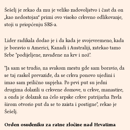
Šešelj je rekao da mu je veliko zadovoljstvo i čast da on
„kao nedostojan“ primi ovo visoko crkveno odlikovanje,
stoji u priopćenju SRS-a.
Lider radikala dodao je i da kada je svojevremeno, kada
je boravio u Americi, Кanadi i Australiji, zatekao tamo
Srbe "podijeljene, zavađene na krv i nož".
"Ja sam se trudio, na svakom mestu gde sam boravio, da
se taj raskol prevaziđe, da se crkva ponovo ujedini i
imao sam prilično uspjeha. Po prvi put su jedni
drugima dolazili u crkvene domove, u crkve, manastire,
a onda je dolazak na čelo srpske crkve patrijarha Pavla
širom otvorio put da se to zaista i postigne", rekao je
Šešelj.
Orden osuđeniku za ratne zločine nad Hrvatima