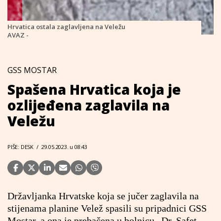
Hrvatica ostala zaglavljena na Veležu
AVAZ -
GSS MOSTAR
Spašena Hrvatica koja je
ozlijeđena zaglavila na
Veležu
PIŠE: DESK
/
29.05.2023. u 08:43
Državljanka Hrvatske koja se jučer zaglavila na
stijenama planine Velež spasili su pripadnici GSS
Mostar, a ona je prebačena u bolnicu „Dr. Safet