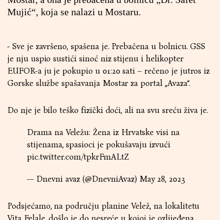
Mujić“, koja se nalazi u Mostaru.
- Sve je završeno, spašena je. Prebačena u bolnicu. GSS
je nju uspio sustići sinoć niz stijenu i helikopter
EUFOR-a ju je pokupio u 01:20 sati – rečeno je jutros iz
Gorske službe spašavanja Mostar za portal „
Avaza
“.
Do nje je bilo teško fizički doći, ali na svu sreću živa je.
Drama na Veležu: Žena iz Hrvatske visi na
stijenama, spasioci je pokušavaju izvući
pic.twitter.com/tpkrFmALtZ
— Dnevni avaz (@DnevniAvaz)
May 28, 2023
Podsjećamo, na području planine Velež, na lokalitetu
Vita Felale, došlo je do nesreće u kojoj je ozlijeđena