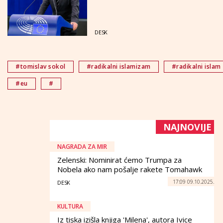
DESK
#tomislav sokol
#radikalni islamizam
#radikalni islam
#eu
#
NAJNOVIJE
NAGRADA ZA MIR
Zelenski: Nominirat ćemo Trumpa za
Nobela ako nam pošalje rakete Tomahawk
17:09 09.10.2025.
DESK
KULTURA
Iz tiska izišla knjiga 'Milena', autora Ivice