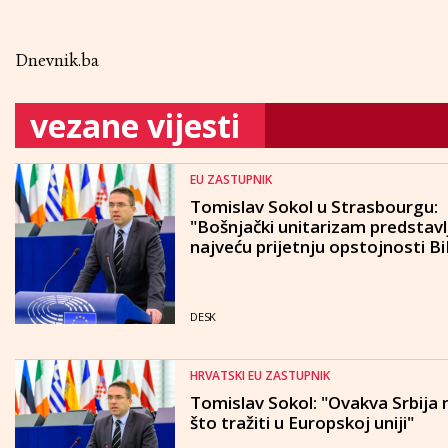
Dnevnik.ba
vezane vijesti
EU ZASTUPNIK
Tomislav Sokol u Strasbourgu:
"Bošnjački unitarizam predstavl
najveću prijetnju opstojnosti B
DESK
HRVATSKI EU ZASTUPNIK
Tomislav Sokol: "Ovakva Srbija
što tražiti u Europskoj uniji"