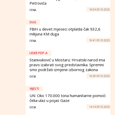
Petrovića
16:54 09.10.2025.
FENA
DUG
FBiH u devet mjeseci otplatila čak 932,6
milijuna KM duga
16:41 09.10.2025.
FENA
LIDER PDP-A
Stanivuković u Mostaru: Hrvatski narod ima
pravo izabrati svog predstavnika. Spremni
smo podržati izmjene izbornog zakona
16:39 09.10.2025.
DESK
VIJESTI
UN: Oko 170.000 tona humanitarne pomoći
čeka ulaz u pojas Gaze
14:14 09.10.2025.
DESK