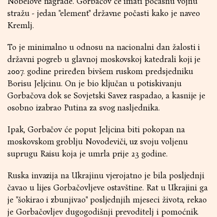
Nobelove nagrade. Gorbačov će imati počasnu vojnu
stražu - jedan "element" državne počasti kako je naveo
Kremlj.
To je minimalno u odnosu na nacionalni dan žalosti i
državni pogreb u glavnoj moskovskoj katedrali koji je
2007. godine priređen bivšem ruskom predsjedniku
Borisu Jeljcinu. On je bio ključan u potiskivanju
Gorbačova dok se Sovjetski Savez raspadao, a kasnije je
osobno izabrao Putina za svog nasljednika.
Ipak, Gorbačov će poput Jeljcina biti pokopan na
moskovskom groblju Novodeviči, uz svoju voljenu
suprugu Raisu koja je umrla prije 23 godine.
Ruska invazija na Ukrajinu vjerojatno je bila posljednji
čavao u lijes Gorbačovljeve ostavštine. Rat u Ukrajini ga
je "šokirao i zbunjivao" posljednjih mjeseci života, rekao
je Gorbačovljev dugogodišnji prevoditelj i pomoćnik.