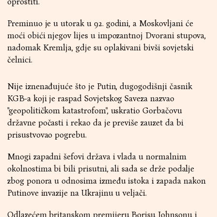
oprostiti.
Preminuo je u utorak u 92. godini, a Moskovljani će
moći obići njegov lijes u impozantnoj Dvorani stupova,
nadomak Kremlja, gdje su oplakivani bivši sovjetski
čelnici.
Nije iznenađujuće što je Putin, dugogodišnji časnik
KGB-a koji je raspad Sovjetskog Saveza nazvao
"geopolitičkom katastrofom", uskratio Gorbačovu
državne počasti i rekao da je previše zauzet da bi
prisustvovao pogrebu.
Mnogi zapadni šefovi država i vlada u normalnim
okolnostima bi bili prisutni, ali sada se drže podalje
zbog ponora u odnosima između istoka i zapada nakon
Putinove invazije na Ukrajinu u veljači.
Odlazećem britanskom premijeru Borisu Johnsonu i