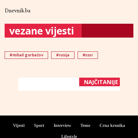
Dnevnik.ba
vezane vijesti
#mihail gorbačov
#rusija
#sssr
NAJČITANIJE
Vijesti
Sport
Interview
Teme
Crna kronika
Lifestyle