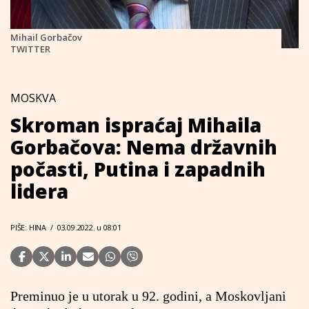
Mihail Gorbačov
TWITTER
MOSKVA
Skroman ispraćaj Mihaila
Gorbačova: Nema državnih
počasti, Putina i zapadnih
lidera
PIŠE: HINA
/
03.09.2022. u 08:01
Preminuo je u utorak u 92. godini, a Moskovljani