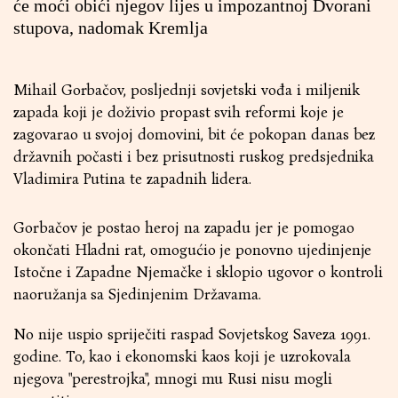
će moći obići njegov lijes u impozantnoj Dvorani
stupova, nadomak Kremlja
Mihail Gorbačov, posljednji sovjetski vođa i miljenik
zapada koji je doživio propast svih reformi koje je
zagovarao u svojoj domovini, bit će pokopan danas bez
državnih počasti i bez prisutnosti ruskog predsjednika
Vladimira Putina te zapadnih lidera.
Gorbačov je postao heroj na zapadu jer je pomogao
okončati Hladni rat, omogućio je ponovno ujedinjenje
Istočne i Zapadne Njemačke i sklopio ugovor o kontroli
naoružanja sa Sjedinjenim Državama.
No nije uspio spriječiti raspad Sovjetskog Saveza 1991.
godine. To, kao i ekonomski kaos koji je uzrokovala
njegova "perestrojka", mnogi mu Rusi nisu mogli