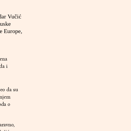
ndar Vučić
cuske
e Europe,
žena
da i
veo da su
anjem
oda o
aravno,