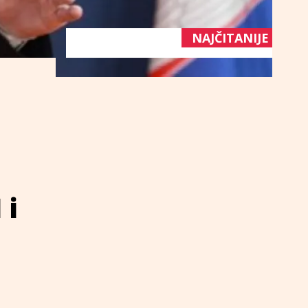
NAJČITANIJE
 i