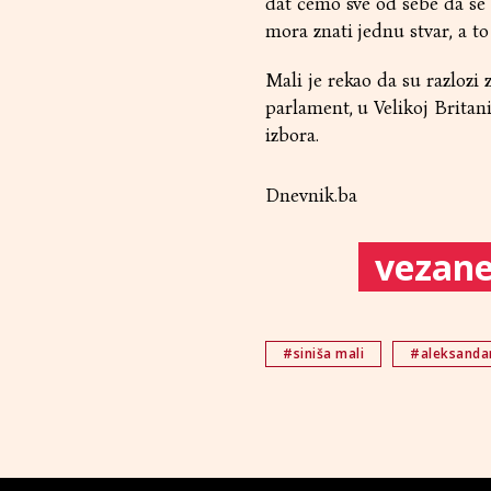
dat ćemo sve od sebe da se 
mora znati jednu stvar, a to
Mali je rekao da su razlozi 
parlament, u Velikoj Britani
izbora.
Dnevnik.ba
vezane 
#siniša mali
#aleksandar