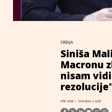
-
SRBIJA
Siniša Mali
Macronu z
nisam vidi
rezolucije
PIŠE: DESK
/
12.04.2024. u 12:09