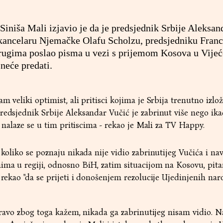
 Siniša Mali izjavio je da je predsjednik Srbije Aleksa
 kancelaru Njemačke Olafu Scholzu, predsjedniku Fran
gima poslao pisma u vezi s prijemom Kosova u Vijeć
 neće predati.
m veliki optimist, ali pritisci kojima je Srbija trenutno izlo
redsjednik Srbije Aleksandar Vučić je zabrinut više nego ika
 a nalaze se u tim pritiscima - rekao je Mali za TV Happy.
 koliko se poznaju nikada nije vidio zabrinutijeg Vučića i na
mima u regiji, odnosno BiH, zatim situacijom na Kosovu, pit
 rekao "da se prijeti i donošenjem rezolucije Ujedinjenih nar
upravo zbog toga kažem, nikada ga zabrinutijeg nisam vidio. N