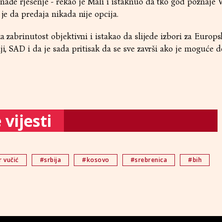
nađe rješenje - rekao je Mali i istaknuo da tko god poznaje 
 je da predaja nikada nije opcija.
za zabrinutost objektivni i istakao da slijede izbori za Europs
ji, SAD i da je sada pritisak da se sve završi ako je moguće d
vijesti
 vučić
#srbija
#kosovo
#srebrenica
#bih