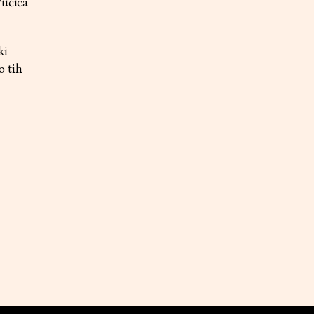
Vučića
ki
o tih