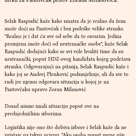
Selak Raspudić kaže kako smatra da je realno da žena
može doći na Pantovčak i bez podrške velike stranke.
“Realno je i dat ću sve od sebe da to osvarim. Jedina
promjena može doći od nestranačke osobe”, kaže Selak
Raspudić dodajući kako se svi vole hvaliti time da su
nestranački, poput HDZ-ovog kandidata kojeg podržava
stranka. Odgovarajući na pitanja, Selak Raspudić kaže i
kako joj se Andrej Plenković podsmjehuje, ali da sve to
radi jer njemu odgovara situacija u kojoj je na
Pantovčaku upravo Zoran Milanović.
Dosad nismo imali situaciju poput ove na
predsjedničkim izborima.
Logistika nije ono što dobiva izbore i Selak kaže da ne
pristaje na takvu ucjenu. “Ako osoba poput mene nije