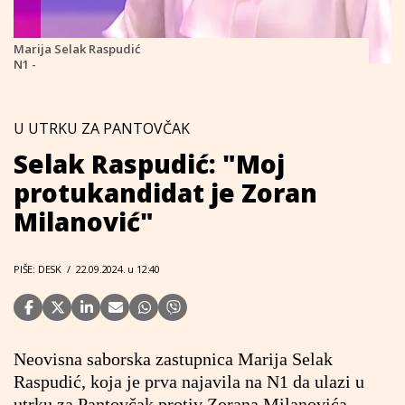
Marija Selak Raspudić
N1 -
U UTRKU ZA PANTOVČAK
Selak Raspudić: "Moj
protukandidat je Zoran
Milanović"
PIŠE: DESK
/
22.09.2024. u 12:40
Neovisna saborska zastupnica Marija Selak
Raspudić, koja je prva najavila na
N1
da ulazi u
utrku za Pantovčak protiv Zorana Milanovića.