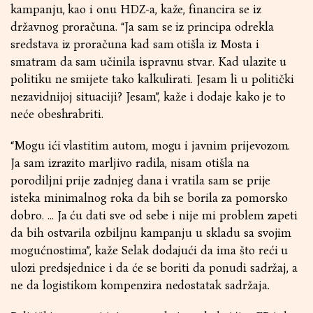
kampanju, kao i onu HDZ-a, kaže, financira se iz
državnog proračuna. “Ja sam se iz principa odrekla
sredstava iz proračuna kad sam otišla iz Mosta i
smatram da sam učinila ispravnu stvar. Kad ulazite u
politiku ne smijete tako kalkulirati. Jesam li u politički
nezavidnijoj situaciji? Jesam”, kaže i dodaje kako je to
neće obeshrabriti.
“Mogu ići vlastitim autom, mogu i javnim prijevozom.
Ja sam izrazito marljivo radila, nisam otišla na
porodiljni prije zadnjeg dana i vratila sam se prije
isteka minimalnog roka da bih se borila za pomorsko
dobro. … Ja ću dati sve od sebe i nije mi problem zapeti
da bih ostvarila ozbiljnu kampanju u skladu sa svojim
mogućnostima”, kaže Selak dodajući da ima što reći u
ulozi predsjednice i da će se boriti da ponudi sadržaj, a
ne da logistikom kompenzira nedostatak sadržaja.