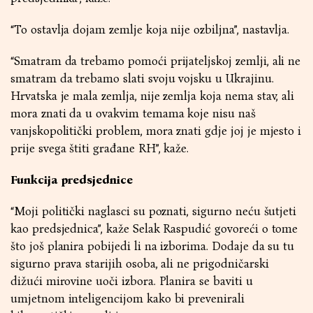
“To ostavlja dojam zemlje koja nije ozbiljna”, nastavlja.
“Smatram da trebamo pomoći prijateljskoj zemlji, ali ne
smatram da trebamo slati svoju vojsku u Ukrajinu.
Hrvatska je mala zemlja, nije zemlja koja nema stav, ali
mora znati da u ovakvim temama koje nisu naš
vanjskopolitički problem, mora znati gdje joj je mjesto i
prije svega štiti građane RH”, kaže.
Funkcija predsjednice
“Moji politički naglasci su poznati, sigurno neću šutjeti
kao predsjednica”, kaže Selak Raspudić govoreći o tome
što još planira pobijedi li na izborima. Dodaje da su tu
sigurno prava starijih osoba, ali ne prigodničarski
dižući mirovine uoči izbora. Planira se baviti u
umjetnom inteligencijom kako bi prevenirali