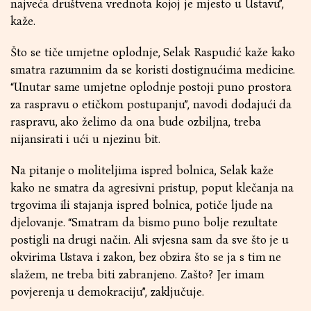
najveća društvena vrednota kojoj je mjesto u Ustavu”,
kaže.
Što se tiče umjetne oplodnje, Selak Raspudić kaže kako
smatra razumnim da se koristi dostignućima medicine.
“Unutar same umjetne oplodnje postoji puno prostora
za raspravu o etičkom postupanju”, navodi dodajući da
raspravu, ako želimo da ona bude ozbiljna, treba
nijansirati i ući u njezinu bit.
Na pitanje o moliteljima ispred bolnica, Selak kaže
kako ne smatra da agresivni pristup, poput klečanja na
trgovima ili stajanja ispred bolnica, potiče ljude na
djelovanje. “Smatram da bismo puno bolje rezultate
postigli na drugi način. Ali svjesna sam da sve što je u
okvirima Ustava i zakon, bez obzira što se ja s tim ne
slažem, ne treba biti zabranjeno. Zašto? Jer imam
povjerenja u demokraciju”, zaključuje.