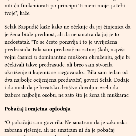
niti ću funkcniorati po principu ‘ti meni moje, ja tebi
tvoje'”, kaže.
Selak Raspudić kaže kako ne očekuje da joj činjenica da
je žena bude prednost, ali da ne smatra da joj je to
nedostatak. “To se često ponavlja i to je uvriježena
predrasuda. Bila sam predavač na ratnoj školi, najviši
vojni časnici u dominantno muškom okruženju, gdje bi
očekivali takve predrasude, ali brzo sam stvorila
okruženje u kojemu se razgovaralo… Bila sam jedan od
dva najbolje ocijenjena predavača”, govori Selak. Dodaje
i da misli da je hrvatsko društvo dovoljno zrelo da
izabere najbolju osobu, ne zato što je žena ili muškarac.
Pobačaj i umjetna oplodnja
“O pobačaju sam govorila. Ne smatram da je zakonska
zabrana rješenje, ali ne smatram ni da je pobačaj