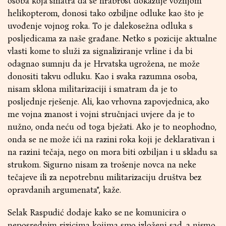
osoba koja smatra da se hrabrost dokazuje vožnjom
helikopterom, donosi tako ozbiljne odluke kao što je
uvođenje vojnog roka. To je dalekosežna odluka s
posljedicama za naše građane. Netko s pozicije aktualne
vlasti kome to služi za signaliziranje vrline i da bi
odagnao sumnju da je Hrvatska ugrožena, ne može
donositi takvu odluku. Kao i svaka razumna osoba,
nisam sklona militarizaciji i smatram da je to
posljednje rješenje. Ali, kao vrhovna zapovjednica, ako
me vojna znanost i vojni stručnjaci uvjere da je to
nužno, onda neću od toga bježati. Ako je to neophodno,
onda se ne može ići na razini roka koji je deklarativan i
na razini tečaja, nego on mora biti ozbiljan i u skladu sa
strukom. Sigurno nisam za trošenje novca na neke
tečajeve ili za nepotrebnu militarizaciju društva bez
opravdanih argumenata”, kaže.
Selak Raspudić dodaje kako se ne komunicira o
neposrednim rizicima kojima smo izloženi sad, a nismo