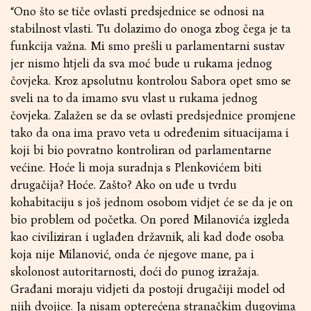
“Ono što se tiče ovlasti predsjednice se odnosi na
stabilnost vlasti. Tu dolazimo do onoga zbog čega je ta
funkcija važna. Mi smo prešli u parlamentarni sustav
jer nismo htjeli da sva moć bude u rukama jednog
čovjeka. Kroz apsolutnu kontrolou Sabora opet smo se
sveli na to da imamo svu vlast u rukama jednog
čovjeka. Zalažen se da se ovlasti predsjednice promjene
tako da ona ima pravo veta u određenim situacijama i
koji bi bio povratno kontroliran od parlamentarne
većine. Hoće li moja suradnja s Plenkovićem biti
drugačija? Hoće. Zašto? Ako on uđe u tvrdu
kohabitaciju s još jednom osobom vidjet će se da je on
bio problem od početka. On pored Milanovića izgleda
kao civiliziran i uglađen državnik, ali kad dođe osoba
koja nije Milanović, onda će njegove mane, pa i
skolonost autoritarnosti, doći do punog izražaja.
Građani moraju vidjeti da postoji drugačiji model od
njih dvojice. Ja nisam opterećena stranačkim dugovima