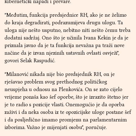
kibernetički napadi i prevare.
“Međutim, funkcija predsjednice RH, ako je ne želimo
do kraja degradirati, podrazumijeva drugu ulogu. Ta
uloga nije nešto usputno, nebitno niti nešto čemu treba
dodatni sadržaj. Ono što je učinila Ivana Kekin je da je
priznala javno da je ta funkcija nevažna pa traži nove
načine da je izvan njezinih ustavnih ovlasti osvježi”,
govori Selak Raspudić.
“Milanović nikada nije bio predsjednik RH, on je
rješavao problem svog prethodnog političkog
neuspjeha u odnosu na Plenkovića. On se zato cijelo
vrijeme ponaša kao šef oporbe, što je izrazito štetno jer
je to radio s pozicije vlasti. Onemogućio je da oporba
zaživi i da neka osoba iz te opozicijske uloge postane šef
i da posljedično imamo promjenu na parlamentarnim
izborima. Važno je mijenjati osobu”, poručuje.