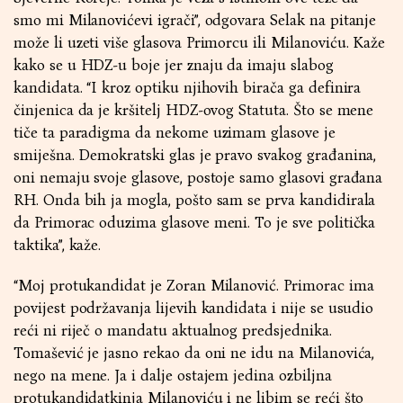
smo mi Milanovićevi igrači”, odgovara Selak na pitanje
može li uzeti više glasova Primorcu ili Milanoviću. Kaže
kako se u HDZ-u boje jer znaju da imaju slabog
kandidata. “I kroz optiku njihovih birača ga definira
činjenica da je kršitelj HDZ-ovog Statuta. Što se mene
tiče ta paradigma da nekome uzimam glasove je
smiješna. Demokratski glas je pravo svakog građanina,
oni nemaju svoje glasove, postoje samo glasovi građana
RH. Onda bih ja mogla, pošto sam se prva kandidirala
da Primorac oduzima glasove meni. To je sve politička
taktika”, kaže.
“Moj protukandidat je Zoran Milanović. Primorac ima
povijest podržavanja lijevih kandidata i nije se usudio
reći ni riječ o mandatu aktualnog predsjednika.
Tomašević je jasno rekao da oni ne idu na Milanovića,
nego na mene. Ja i dalje ostajem jedina ozbiljna
protukandidatkinja Milanoviću i ne libim se reći što