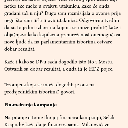
netko tko može u ovakvu utakmicu, kako će onda
građani ući u nju? Dugo sam razmišljala o ovome prije
nego što sam ušla u ovu utakmicu. Odgovorno tvrdim
da su to jedini izbori na kojima se može probiti”, kaže i
objašnjava kako kapilarna premreženost onemogućava
nove ljude da na parlamentarnim izborima ostvare
dobar rezultat.
Kaže i kako se DP-u sada dogodilo isto što i Mostu.
Ostvarili su dobar rezultat, a onda ih je HDZ pojeo.
“Promjena koja se može dogoditi je ona na
predsjedničkim izborima”, govori.
Financiranje kampanje
Na pitanje o tome tko joj financira kampanju, Selak
Raspudić kaže da je financira sama. Milanovićevu