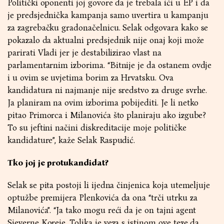
Politički oponenti joj govore da je trebala ići u EP i da
je predsjednička kampanja samo uvertira u kampanju
za zagrebačku gradonačelnicu. Selak odgovara kako se
pokazalo da aktualni predsjednik nije onaj koji može
parirati Vladi jer je destabilizirao vlast na
parlamentarnim izborima. “Bitnije je da ostanem ovdje
i u ovim se uvjetima borim za Hrvatsku. Ova
kandidatura ni najmanje nije sredstvo za druge svrhe.
Ja planiram na ovim izborima pobijediti. Je li netko
pitao Primorca i Milanovića što planiraju ako izgube?
To su jeftini načini diskreditacije moje političke
kandidature”, kaže Selak Raspudić.
Tko joj je protukandidat?
Selak se pita postoji li ijedna činjenica koja utemeljuje
optužbe premijera Plenkovića da ona “trči utrku za
Milanovića”. “Ja tako mogu reći da je on tajni agent
Sjeverne Koreje. Tolika je veza s istinom ove teze da