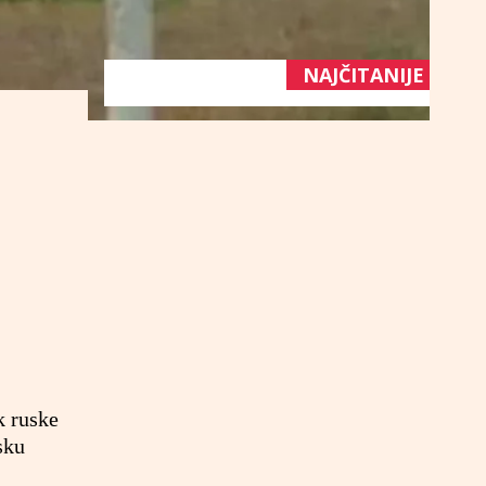
NAJČITANIJE
k ruske
sku