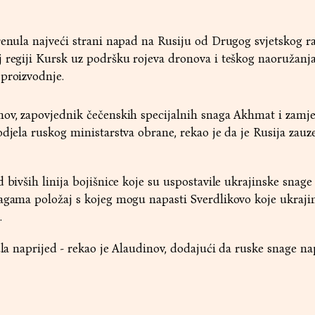
renula najveći strani napad na Rusiju od Drugog svjetskog ra
 regiji Kursk uz podršku rojeva dronova i teškog naoružanja
proizvodnje.
nov, zapovjednik čečenskih specijalnih snaga Akhmat i zamj
djela ruskog ministarstva obrane, rekao je da je Rusija zauz
 bivših linija bojišnice koje su uspostavile ukrajinske snage
nagama položaj s kojeg mogu napasti Sverdlikovo koje ukraji
.
ula naprijed - rekao je Alaudinov, dodajući da ruske snage na