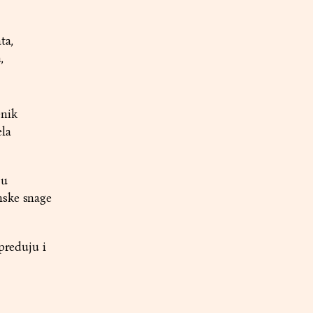
ta,
,
enik
ela
 u
nske snage
preduju i