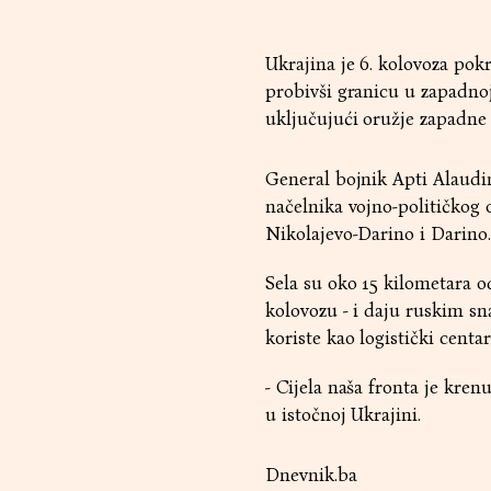
Ukrajina je 6. kolovoza pok
probivši granicu u zapadnoj
uključujući oružje zapadne 
General bojnik Apti Alaudi
načelnika vojno-političkog o
Nikolajevo-Darino i Darino.
Sela su oko 15 kilometara od
kolovozu - i daju ruskim s
koriste kao logistički centar
- Cijela naša fronta je kren
u istočnoj Ukrajini.
Dnevnik.ba