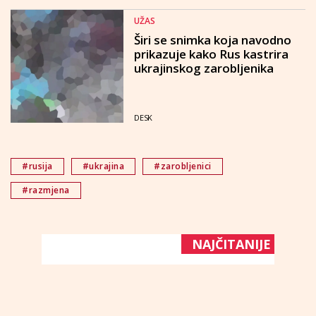
UŽAS
Širi se snimka koja navodno
prikazuje kako Rus kastrira
ukrajinskog zarobljenika
DESK
#rusija
#ukrajina
#zarobljenici
#razmjena
NAJČITANIJE