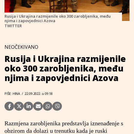
Rusija i Ukrajina razmijenile oko 300 zarobljenika, među
njima i zapovjednici Azova
TWITTER
NEOČEKIVANO
Rusija i Ukrajina razmijenile
oko 300 zarobljenika, među
njima i zapovjednici Azova
PIŠE: HINA
/
22.09.2022. u 09:18
Razmjena zarobljenika predstavlja iznenađenje s
obzirom da dolazi u trenutku kada je ruski