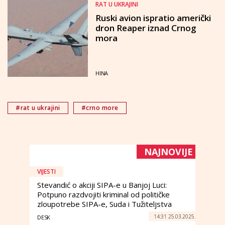
RAT U UKRAJINI
Ruski avion ispratio američki
dron Reaper iznad Crnog
mora
HINA
#rat u ukrajini
#crno more
NAJNOVIJE
VIJESTI
Stevandić o akciji SIPA-e u Banjoj Luci:
Potpuno razdvojiti kriminal od političke
zloupotrebe SIPA-e, Suda i Tužiteljstva
14:31 25.03.2025.
DESK