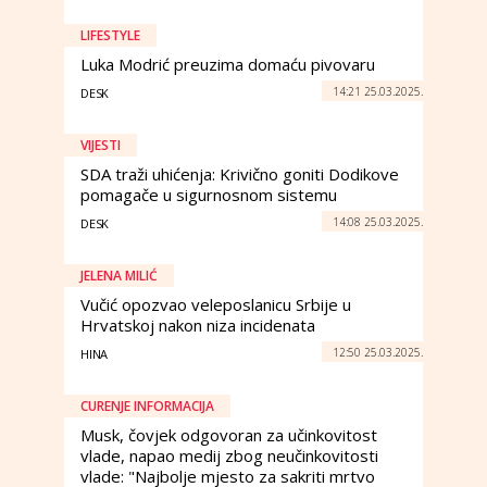
LIFESTYLE
Luka Modrić preuzima domaću pivovaru
14:21 25.03.2025.
DESK
VIJESTI
SDA traži uhićenja: Krivično goniti Dodikove
pomagače u sigurnosnom sistemu
14:08 25.03.2025.
DESK
JELENA MILIĆ
Vučić opozvao veleposlanicu Srbije u
Hrvatskoj nakon niza incidenata
12:50 25.03.2025.
HINA
CURENJE INFORMACIJA
Musk, čovjek odgovoran za učinkovitost
vlade, napao medij zbog neučinkovitosti
vlade: "Najbolje mjesto za sakriti mrtvo