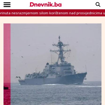
 nesrazmjernom silom korištenom nad prosvjednicima u Tursko
Copyright © Dnevnik.ba 2023.
CRNA KRONIKA
INTERVIEW
LIFESTYLE
VIJESTI
SPORT
TEME