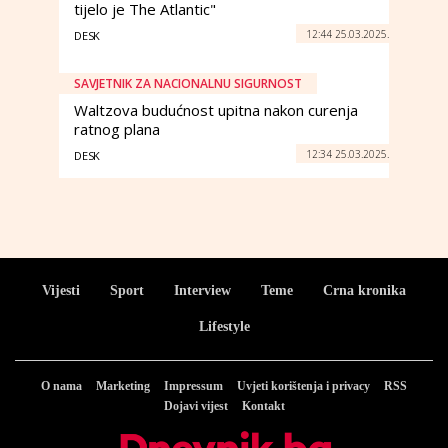
tijelo je The Atlantic"
12:44 25.03.2025.
DESK
SAVJETNIK ZA NACIONALNU SIGURNOST
Waltzova budućnost upitna nakon curenja
ratnog plana
12:34 25.03.2025.
DESK
Vijesti
Sport
Interview
Teme
Crna kronika
Lifestyle
O nama
Marketing
Impressum
Uvjeti korištenja i privacy
RSS
Dojavi vijest
Kontakt