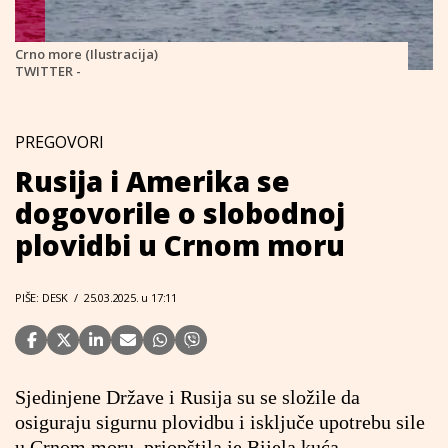
Crno more (Ilustracija)
TWITTER -
PREGOVORI
Rusija i Amerika se
dogovorile o slobodnoj
plovidbi u Crnom moru
PIŠE: DESK
/
25.03.2025. u 17:11
Sjedinjene Države i Rusija su se složile da
osiguraju sigurnu plovidbu i isključe upotrebu sile
u Crnom moru, priopštila je Bijela kuća.